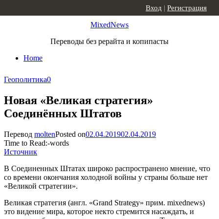
Skip to content
Вход
|
Регистрация
MixedNews
Переводы без рерайта и копипасты
Home
Геополитика
0
Новая «Великая стратегия»
Соединённых Штатов
Перевод
molten
Posted on
02.04.2019
02.04.2019
Time to Read:
-
words
Источник
В Соединенных Штатах широко распространено мнение, что
со времени окончания холодной войны у страны больше нет
«Великой стратегии».
Великая стратегия (англ. «Grand Strategy» прим. mixednews)
это видение мира, которое некто стремится насаждать, и