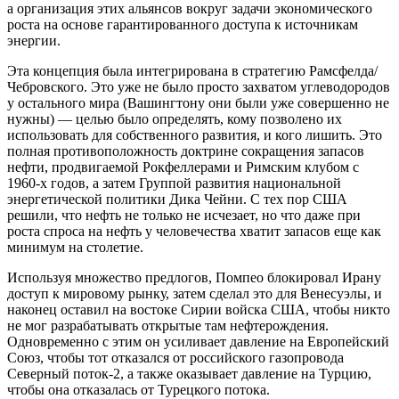
а организация этих альянсов вокруг задачи экономического
роста на основе гарантированного доступа к источникам
энергии.
Эта концепция была интегрирована в стратегию Рамсфелда/
Чебровского. Это уже не было просто захватом углеводородов
у остального мира (Вашингтону они были уже совершенно не
нужны) — целью было определять, кому позволено их
использовать для собственного развития, и кого лишить. Это
полная противоположность доктрине сокращения запасов
нефти, продвигаемой Рокфеллерами и Римским клубом с
1960-х годов, а затем Группой развития национальной
энергетической политики Дика Чейни. С тех пор США
решили, что нефть не только не исчезает, но что даже при
роста спроса на нефть у человечества хватит запасов еще как
минимум на столетие.
Используя множество предлогов, Помпео блокировал Ирану
доступ к мировому рынку, затем сделал это для Венесуэлы, и
наконец оставил на востоке Сирии войска США, чтобы никто
не мог разрабатывать открытые там нефтерождения.
Одновременно с этим он усиливает давление на Европейский
Союз, чтобы тот отказался от российского газопровода
Северный поток-2, а также оказывает давление на Турцию,
чтобы она отказалась от Турецкого потока.