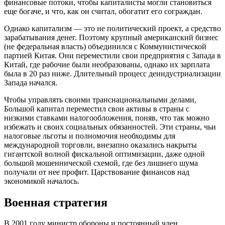
финансовые потоки, чтобы капиталисты могли становиться
еще богаче, и что, как он считал, обогатит его сограждан.
Однако капитализм — это не политический проект, а средство
зарабатывания денег. Поэтому крупный американский бизнес
(не федеральная власть) объединился с Коммунистической
партией Китая. Они переместили свои предприятия с Запада в
Китай, где рабочие были необразованы, однако их зарплата
была в 20 раз ниже. Длительный процесс деиндустриализации
Запада начался.
Чтобы управлять своими транснациональными делами,
Большой капитал переместил свои активы в страны с
низкими ставками налогообложения, поняв, что так можно
избежать и своих социальных обязанностей. Эти страны, чьи
налоговые льготы и полномочия необходимы для
международной торговли, внезапно оказались накрыты
гигантской волной фискальной оптимизации, даже одной
большой мошеннической схемой, где без лишнего шума
получали от нее профит. Царствование финансов над
экономикой началось.
Военная стратегия
В 2001 году министр обороны и постоянный член