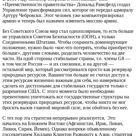
«Преемственности правительства» Дональд Рамсфелд создал
Управление трансформации сил, которое он передал адмиралу
Артуру Чебровски. Этот человек уже компьютеризировал
армию и теперь был назначен изменить миссию армии.
Без Советского Союза мир стал однополярным, то есть больше
не управлялся Советом Безопасности (ООН), а только
Соединенными Штатами. Чтобы сохранить доминирующее
положение, нужно было «кое-что потерять, чтобы приобрести
больше», другими словами, разделить человечество на две
части. На одой стороны стабильные страны, т.е. члены G8 —
в том числе Россия — и их союзники, и на другой —
остальной мир, который рассматривался просто как резервуар
природных ресурсов. Вашингтон больше не считал доступ к
этим ресурсам жизненно важным для себя, но намеревался
сделать их доступными для стабильных государств только с
разрешения США. С этого момента было необходимо
превентивно уничтожать все государственные структуры на
этих резервуарах природных ресурсов, чтобы никто не мог
бросить вызов главной мировой силе, или обойтись без нее.
С тех пор эта стратегия непрерывно реализуется. Это
началось на Ближнем Востоке (Афганистан, Ирак, Ливан,
Ливия, Сирия, Йемен). Однако вопреки объявленному
госсекретарем Хиллари Клинтон Развороту к Азии, стратегия