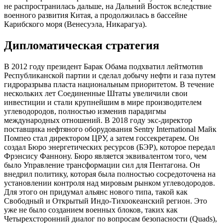
не распространилась дальше, на Дальний Восток вследствие
военного развития Китая, а продолжилась в бассейне
Карибского моря (Венесуэла, Никарагуа).
Дипломатическая стратегия
В 2012 году президент Барак Обама подхватил лейтмотив
Республиканской партии и сделал добычу нефти и газа путем
гидроразрыва пласта национальным приоритетом. В течение
нескольких лет Соединенные Штаты увеличили свои
инвестиции и стали крупнейшим в мире производителем
углеводородов, полностью изменив парадигмы
международных отношений. В 2018 году экс-директор
поставщика нефтяного оборудования Sentry International Майк
Помпео стал директором ЦРУ, а затем госсекретарем. Он
создал Бюро энергетических ресурсов (БЭР), которое передал
Фрэнсису Фаннону. Бюро является эквивалентом того, чем
было Управление трансформации сил для Пентагона. Он
внедрил политику, которая была полностью сосредоточена на
установлении контроля над мировым рынком углеводородов.
Для этого он придумал альянс нового типа, такой как
Свободный и Открытый Индо-Тихоокеанский регион. Это
уже не было созданием военных блоков, таких как
Четырехсторонний диалог по вопросам безопасности (Quads),