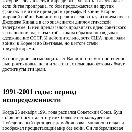
которое любая власть в мире должна уважать. Так что даже
если битва проиграна, то бои продолжаются на других
фронтах и в итоге приводят к триумфу. В конце Второй
мировой войны Вашингтон решил следовать указаниям посла
Джорджа Кинана в его знаменитой дипломатической
телеграмме. В ней предлагалось продвигать идею советского
экспансионизма, с тем чтобы таким образом оправдывать
сдерживание СССР. И действительно, хотя США проиграли
войны в Корее и во Вьетнаме, но в итоге стали
триумфаторами.
За последние восемнадцать лет Вашингтон смог постепенно
выстроить новые цели и тактики, с помощью которых будут
достигнуты эти цели.
1991-2001 годы: период
неопределенности
Когда 25 декабря 1991 года распался Советский Союз, Буш
старший посчитал что у них больше нет конкурентов.
Победоносный президент демобилизовал миллион солдат и
воображал процветающий мир без войн. Он либерализовал