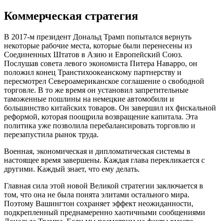
Коммерческая стратегия
В 2017-м президент Дональд Трамп попытался вернуть
некоторые рабочие места, которые были перенесены из
Соединенных Штатов в Азию и Европейский Союз.
Послушав совета левого экономиста Питера Наварро, он
положил конец Транстихоокеанскому партнерству и
пересмотрел Североамериканское соглашение о свободной
торговле. В то же время он установил запретительные
таможенные пошлины на немецкие автомобили и
большинство китайских товаров. Он завершил их фискальной
реформой, которая поощрила возвращение капитала. Эта
политика уже позволила перебалансировать торговлю и
перезапустила рынок труда.
Военная, экономическая и дипломатическая системы в
настоящее время завершены. Каждая глава перекликается с
другими. Каждый знает, что ему делать.
Главная сила этой новой Великой стратегии заключается в
том, что она не была понята элитами остального мира.
Поэтому Вашингтон сохраняет эффект неожиданности,
подкрепленный преднамеренно хаотичными сообщениями