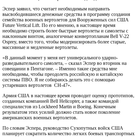
Эспер заявил, что считает необходимым направить
высвободившиеся денежные средства в программу создания
семейства военных вертолетов для Вооруженных сил США
Future Vertical Lift. По его мнению, в настоящее время
необходимо строить более быстрые вертолеты и самолеты с
наклонным винтом, аналогичные конвертопланам Bell V-22
Osprey, вместо того, чтобы модернизировать более старые,
массивные и медленные вертолеты.
«В данный момент у меня нет универсального ударно-
разведывательного самолета, – сказал Эспер во вторник на
совещании в Пентагоне. – Именно такие средства мне
необходимы, чтобы преодолеть российскую и китайскую
системы ПВО. Я не собираюсь делать это с помощью
устаревших вертолетов CH-47».
Армия США в настоящее время проводит оценку прототипов,
созданных компанией Bell Helicopter, а также командой
специалистов из Lockheed Martin и Boeing. Конечным
результатом этих усилий должно стать новое поколение
американских военных вертолетов.
По словам Эспера, руководство Сухопутных войск США
планирует сократить количество легких боевых транспортных