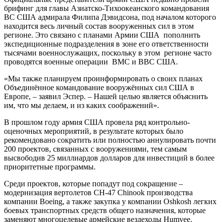
брифинг для главы Азиатско-Тихоокеанского командования
ВС США адмирала Филипа Дэвидсона, под началом которого
находится весь личный состав вооруженных сил в этом
регионе. Это связано с планами Армии США пополнить
экспедиционные подразделения в зоне его ответственности
тысячами военнослужащих, поскольку в этом регионе часто
проводятся военные операции ВМС и ВВС США.
«Мы также планируем проинформировать о своих планах
Объединённое командование вооружённых сил США в
Европе, – заявил Эспер. – Нашей целью является объяснить
им, что мы делаем, и из каких соображений».
В прошлом году армия США провела ряд контрольно-
оценочных мероприятий, в результате которых было
рекомендовано сократить или полностью аннулировать почти
200 проектов, связанных с вооружениями, тем самым
высвободив 25 миллиардов долларов для инвестиций в более
приоритетные программы.
Среди проектов, которые попадут под сокращение –
модернизация вертолетов CH-47 Chinook производства
компании Boeing, а также закупка у компании Oshkosh легких
боевых транспортных средств общего назначения, которые
заменяют многоцелевые армейские вездеходы Humvee.