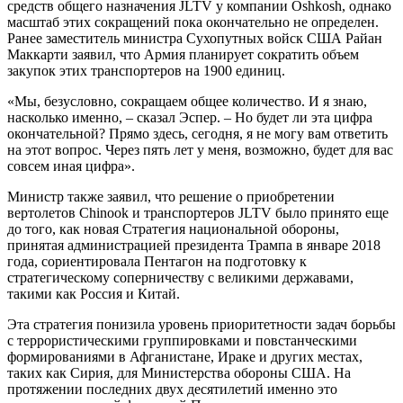
средств общего назначения JLTV у компании Oshkosh, однако
масштаб этих сокращений пока окончательно не определен.
Ранее заместитель министра Сухопутных войск США Райан
Маккарти заявил, что Армия планирует сократить объем
закупок этих транспортеров на 1900 единиц.
«Мы, безусловно, сокращаем общее количество. И я знаю,
насколько именно, – сказал Эспер. – Но будет ли эта цифра
окончательной? Прямо здесь, сегодня, я не могу вам ответить
на этот вопрос. Через пять лет у меня, возможно, будет для вас
совсем иная цифра».
Министр также заявил, что решение о приобретении
вертолетов Chinook и транспортеров JLTV было принято еще
до того, как новая Стратегия национальной обороны,
принятая администрацией президента Трампа в январе 2018
года, сориентировала Пентагон на подготовку к
стратегическому соперничеству с великими державами,
такими как Россия и Китай.
Эта стратегия понизила уровень приоритетности задач борьбы
с террористическими группировками и повстанческими
формированиями в Афганистане, Ираке и других местах,
таких как Сирия, для Министерства обороны США. На
протяжении последних двух десятилетий именно это