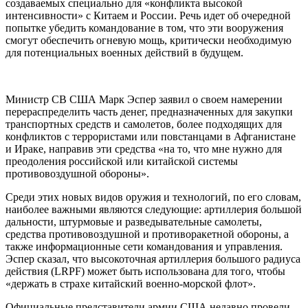
создаваемых специально для «конфликта высокой
интенсивности» с Китаем и России. Речь идет об очередной
попытке убедить командование в том, что эти вооружения
смогут обеспечить огневую мощь, критически необходимую
для потенциальных военных действий в будущем.
Министр СВ США Марк Эспер заявил о своем намерении
перераспределить часть денег, предназначенных для закупки
транспортных средств и самолетов, более подходящих для
конфликтов с террористами или повстанцами в Афганистане
и Ираке, направив эти средства «на то, что мне нужно для
преодоления российской или китайской системы
противовоздушной обороны».
Среди этих новых видов оружия и технологий, по его словам,
наиболее важными являются следующие: артиллерия большой
дальности, штурмовые и разведывательные самолеты,
средства противовоздушной и противоракетной обороны, а
также информационные сети командования и управления.
Эспер сказал, что высокоточная артиллерия большого радиуса
действия (LRPF) может быть использована для того, чтобы
«держать в страхе китайский военно-морской флот».
Официальные представители армии США недавно провели