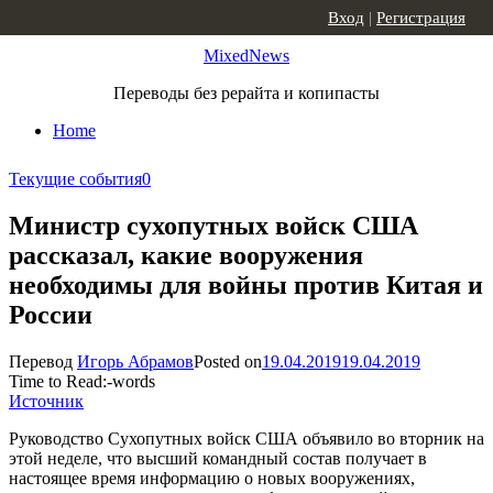
Skip to content
Вход
|
Регистрация
MixedNews
Переводы без рерайта и копипасты
Home
Текущие события
0
Министр сухопутных войск США
рассказал, какие вооружения
необходимы для войны против Китая и
России
Перевод
Игорь Абрамов
Posted on
19.04.2019
19.04.2019
Time to Read:
-
words
Источник
Руководство Сухопутных войск США объявило во вторник на
этой неделе, что высший командный состав получает в
настоящее время информацию о новых вооружениях,