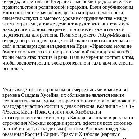
очередь, встретился в Тегеране с высшими представителями
правительства и религиозной иерархии. Были опубликованы
многочисленные заявления, два из которых, в частности,
свидетельствуют о высоком уровне сотрудничества между
этими странами, а также демонстрируют, что шиитская ось
находится в полном расцвете – и это несёт значительные
перспективы для региона. Помимо прочего, Абдул-Махди в
очередной раз подтвердил, что Ирак не позволит превратить
себя в плацдарм для нападения на Иран: «Иракская земля не
будет использоваться иностранными войсками для каких бы
то ни было атак против Ирана. Наш намерения состоят в том,
чтобы экспортировать электроэнергию и газ в другие страны
региона».
Учитывая, что эти страны были смертельными врагами во
времена Саддама Хусейна, их сближение является неким
геополитическим чудом, которое во многом стало возможным
благодаря участию России в делах региона. Коалиция «4 + 1»
(Россия, Иран, Ирак, Сирия плюс Хизбалла) и
антитеррористический центр в Багдаде возникли в результате
стремления Москвы координировать действия всех союзных
партий и выступать единым фронтом. Военная поддержка,
оказанная Россией Сирии, Ираку и Хизболле (наряду с