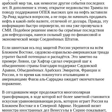
арабский мир так, как немногие другие события последних
лет. В дополнение к этому, открытое недовольство Трампа по
поводу поддержания ОПЕК высоких цен на нефть заставили
Эр-Рияд задаться вопросом, а не пора ли начинать продавать
нефть в какой-либо валюте, отличной от доллара. Правда, эту
информацию быстро опровергли, но она уже прозвучала в
СМИ. Подобное решение имело бы серьёзные последствия
для нефтедоллара, нанеся сильный удар по финансовой и
экономической мощи Соединённых Штатов.
Если шиитская ось под защитой России укрепится на всём
Ближнем Востоке, саудовско-израильско-американская триада
утратит былой потенциал и распадётся. Это заметно на
примере Ливии, где Хафтар сделал очередной шаг к
объединению страны благодаря поддержке Саудовской
Аравии, Объединённых Арабских Эмиратов, Франции и
России, в то время как покинутого итальянцами и
американцами Фаиза аль-Сарраджа ожидает окончательное
поражение.
В сегодняшнем мире продолжается многополярная
трансформация, в ходе которой всё более заметной становится
искусная уравновешивающая роль, которую играет Россия на
Ближнем Востоке и в Северной Африке. Недавний визит
министра иностранных дел Венесуэлы в Сирию показывает,