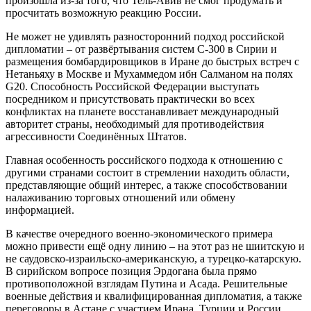
произошла из-за того, что Тель-Авив не смог продумать и
просчитать возможную реакцию России.
Не может не удивлять разносторонний подход российской
дипломатии – от развёртывания систем С-300 в Сирии и
размещения бомбардировщиков в Иране до быстрых встреч с
Нетаньяху в Москве и Мухаммедом ибн Салманом на полях
G20. Способность Российской Федерации выступать
посредником и присутствовать практически во всех
конфликтах на планете восстанавливает международный
авторитет страны, необходимый для противодействия
агрессивности Соединённых Штатов.
Главная особенность российского подхода к отношению с
другими странами состоит в стремлении находить области,
представляющие общий интерес, а также способствовании
налаживанию торговых отношений или обмену
информацией.
В качестве очередного военно-экономического примера
можно привести ещё одну линию – на этот раз не шиитскую и
не саудовско-израильско-американскую, а турецко-катарскую.
В сирийском вопросе позиция Эрдогана была прямо
противоположной взглядам Путина и Асада. Решительные
военные действия и квалифицированная дипломатия, а также
переговоры в Астане с участием Ирана, Турции и России