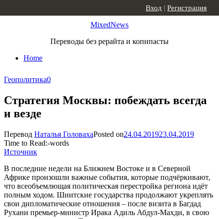
Skip to content
Вход
|
Регистрация
MixedNews
Переводы без рерайта и копипасты
Home
Геополитика
0
Стратегия Москвы: побеждать всегда
и везде
Перевод
Наталья Головаха
Posted on
24.04.2019
23.04.2019
Time to Read:
-
words
Источник
В последние недели на Ближнем Востоке и в Северной
Африке произошли важные события, которые подчёркивают,
что всеобъемлющая политическая перестройка региона идёт
полным ходом. Шиитские государства продолжают укреплять
свои дипломатические отношения – после визита в Багдад
Рухани премьер-министр Ирака Адиль Абдул-Махди, в свою