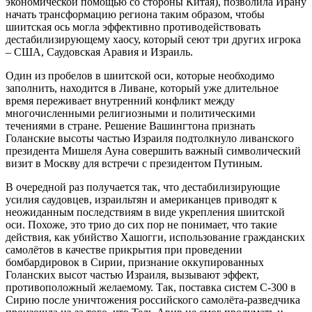
экономической помощью со стороны Китая), позволила Ирану
начать трансформацию региона таким образом, чтобы
шиитская ось могла эффективно противодействовать
дестабилизирующему хаосу, который сеют три других игрока
– США, Саудовская Аравия и Израиль.
Один из пробелов в шиитской оси, которые необходимо
заполнить, находится в Ливане, который уже длительное
время переживает внутренний конфликт между
многочисленными религиозными и политическими
течениями в стране. Решение Вашингтона признать
Голанские высоты частью Израиля подтолкнуло ливанского
президента Мишеля Ауна совершить важный символический
визит в Москву для встречи с президентом Путиным.
В очередной раз получается так, что дестабилизирующие
усилия саудовцев, израильтян и американцев приводят к
неожиданным последствиям в виде укрепления шиитской
оси. Похоже, это трио до сих пор не понимает, что такие
действия, как убийство Хашогги, использование гражданских
самолётов в качестве прикрытия при проведении
бомбардировок в Сирии, признание оккупированных
Голанских высот частью Израиля, вызывают эффект,
противоположный желаемому. Так, поставка систем С-300 в
Сирию после уничтожения российского самолёта-разведчика