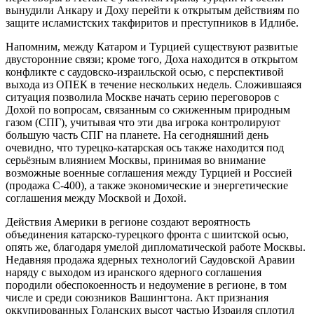
вынудили Анкару и Доху перейти к открытым действиям по
защите исламистских такфиритов и преступников в Идлибе.
Напомним, между Катаром и Турцией существуют развитые
двусторонние связи; кроме того, Доха находится в открытом
конфликте с саудовско-израильской осью, с перспективой
выхода из ОПЕК в течение нескольких недель. Сложившаяся
ситуация позволила Москве начать серию переговоров с
Дохой по вопросам, связанным со сжиженным природным
газом (СПГ), учитывая что эти два игрока контролируют
большую часть СПГ на планете. На сегодняшний день
очевидно, что турецко-катарская ось также находится под
серьёзным влиянием Москвы, принимая во внимание
возможные военные соглашения между Турцией и Россией
(продажа С-400), а также экономические и энергетические
соглашения между Москвой и Дохой.
Действия Америки в регионе создают вероятность
объединения катарско-турецкого фронта с шиитской осью,
опять же, благодаря умелой дипломатической работе Москвы.
Недавняя продажа ядерных технологий Саудовской Аравии
наряду с выходом из иранского ядерного соглашения
породили обеспокоенность и недоумение в регионе, в том
числе и среди союзников Вашингтона. Акт признания
оккупированных Голанских высот частью Израиля сплотил