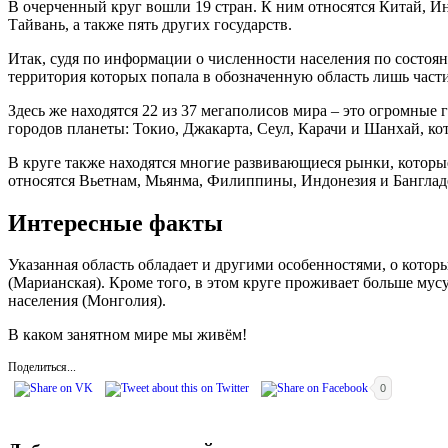
В очерченный круг вошли 19 стран. К ним относятся Китай, И
Тайвань, а также пять других государств.
Итак, судя по информации о численности населения по состояни
территория которых попала в обозначенную область лишь части
Здесь же находятся 22 из 37 мегаполисов мира – это огромные
городов планеты: Токио, Джакарта, Сеул, Карачи и Шанхай, к
В круге также находятся многие развивающиеся рынки, которы
относятся Вьетнам, Мьянма, Филиппины, Индонезия и Банглад
Интересные факты
Указанная область обладает и другими особенностями, о которы
(Марианская). Кроме того, в этом круге проживает больше мусу
населения (Монголия).
В каком занятном мире мы живём!
Поделиться...
0