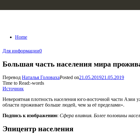
Skip to content
Home
Для информации
0
Большая часть населения мира прожива
Перевод
Наталья Головаха
Posted on
21.05.2019
21.05.2019
Time to Read:
-
words
Источник
Невероятная плотность населения юго-восточной части Азии уже
области проживает больше людей, чем за её пределами».
Подпись к изображению
:
Сфера влияния. Более половины насе
Эпицентр населения