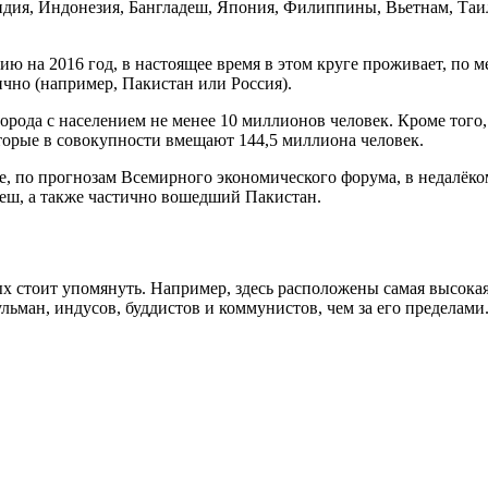
ндия, Индонезия, Бангладеш, Япония, Филиппины, Вьетнам, Таи
ю на 2016 год, в настоящее время в этом круге проживает, по ме
чно (например, Пакистан или Россия).
 города с населением не менее 10 миллионов человек. Кроме тог
оторые в совокупности вмещают 144,5 миллиона человек.
е, по прогнозам Всемирного экономического форума, в недалёко
еш, а также частично вошедший Пакистан.
х стоит упомянуть. Например, здесь расположены самая высокая 
льман, индусов, буддистов и коммунистов, чем за его пределами