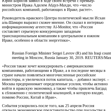
Юрий Борисов заявил в ходе своей встречи с премьер-
министром Ирака Адилем Абдул-Махди, что «число
российских компаний, работающих в Ираке, растет».
Руководитель иракского Центра политической мысли Исхан
аль-Шамари выразил схожее мнение. Он сказал в интервью
информационному агентству Al-Monitor, что «Россия
составляет серьезную конкуренцию западным
транснациональным компаниям в центральном и южном
Ираке, особенно в области энергетики».
Russian Foreign Minister Sergei Lavrov (R) and his Iraqi coun
meeting in Moscow, Russia January 30, 2019. REUTERS/
«Россия также хочет конкурировать с американскими
компаниями, работающими в Ираке, а в последние месяцы в
стране начали появляться многочисленные российские
инвесторы, и увеличился поток капитала, – добавил эксперт. –
Москва предпринимает определенные усилия, чтобы активно
войти в иракскую экономику, а также чтобы привлечь Багдад
к сближению с политической коалицией, в которую входят,
помимо России, Китай и Иран».
События ускорились после того, как 25 апреля Россия
открыла экономическое представительство при посольстве в