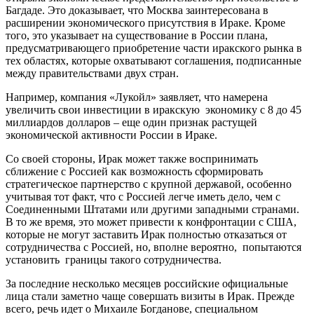
Багдаде. Это доказывает, что Москва заинтересована в
расширении экономического присутствия в Ираке. Кроме
того, это указывает на существование в России плана,
предусматривающего приобретение части иракского рынка в
тех областях, которые охватывают соглашения, подписанные
между правительствами двух стран.
Например, компания «Лукойл» заявляет, что намерена
увеличить свои инвестиции в иракскую экономику с 8 до 45
миллиардов долларов – еще один признак растущей
экономической активности России в Ираке.
Со своей стороны, Ирак может также воспринимать
сближение с Россией как возможность сформировать
стратегическое партнерство с крупной державой, особенно
учитывая тот факт, что с Россией легче иметь дело, чем с
Соединенными Штатами или другими западными странами.
В то же время, это может привести к конфронтации с США,
которые не могут заставить Ирак полностью отказаться от
сотрудничества с Россией, но, вполне вероятно, попытаются
установить границы такого сотрудничества.
За последние несколько месяцев российские официальные
лица стали заметно чаще совершать визиты в Ирак. Прежде
всего, речь идет о Михаиле Богданове, специальном