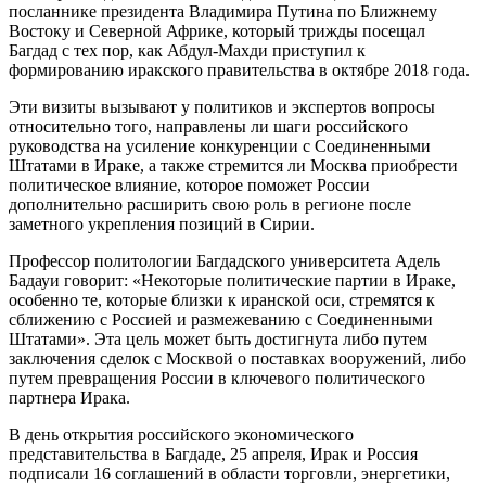
посланнике президента Владимира Путина по Ближнему
Востоку и Северной Африке, который трижды посещал
Багдад с тех пор, как Абдул-Махди приступил к
формированию иракского правительства в октябре 2018 года.
Эти визиты вызывают у политиков и экспертов вопросы
относительно того, направлены ли шаги российского
руководства на усиление конкуренции с Соединенными
Штатами в Ираке, а также стремится ли Москва приобрести
политическое влияние, которое поможет России
дополнительно расширить свою роль в регионе после
заметного укрепления позиций в Сирии.
Профессор политологии Багдадского университета Адель
Бадауи говорит: «Некоторые политические партии в Ираке,
особенно те, которые близки к иранской оси, стремятся к
сближению с Россией и размежеванию с Соединенными
Штатами». Эта цель может быть достигнута либо путем
заключения сделок с Москвой о поставках вооружений, либо
путем превращения России в ключевого политического
партнера Ирака.
В день открытия российского экономического
представительства в Багдаде, 25 апреля, Ирак и Россия
подписали 16 соглашений в области торговли, энергетики,