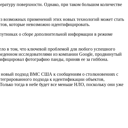
пературу поверхности. Однако, при таком большом количестве
из возможных применений этих новых технологий может стать
ктов, которые невозможно идентифицировать.
спутниках о сборе дополнительной информации в режиме
ело в том, что ключевой проблемой для любого успешного
оведенном исследователями из компании Google, продвинутый
ифицировал фотографию панды, приняв ее за гиббона.
яд, новый подход ВМС США к сообщениям о столкновениях с
тегрированного подхода к идентификации объектов,
олько тогда в небе будет все меньше НЛО, поскольку они уже