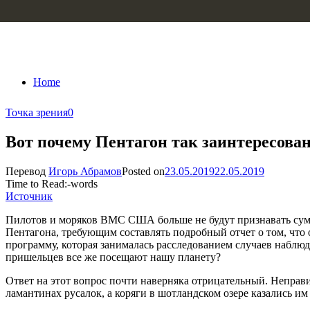
Skip to content
Home
Точка зрения
0
Вот почему Пентагон так заинтересова
Перевод
Игорь Абрамов
Posted on
23.05.2019
22.05.2019
Time to Read:
-
words
Источник
Пилотов и моряков ВМС США больше не будут признавать сума
Пентагона, требующим составлять подробный отчет о том, что
программу, которая занималась расследованием случаев наблю
пришельцев все же посещают нашу планету?
Ответ на этот вопрос почти наверняка отрицательный. Неправ
ламантинах русалок, а коряги в шотландском озере казались и