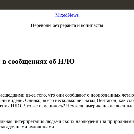
MixedNews
Переводы без рерайта и копипасты
н в сообщениях об НЛО
сшедшими из-за того, что они сообщают о неопознанных летающ
 они видели. Однако, всего несколько лет назад Пентагон, как
дения НЛО. Что же изменилось? Неужели американские военные,
ильная интерпретация людьми своих наблюдений за природными я
м загадочными чудовищами.