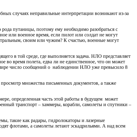
обных случаях неправильные интерпретации возникают из-за
 рода путаницы, поэтому ему необходимо разобраться с
ое или военное время, если пилот или солдат не могут
нейтральным, своим или чужим? К счастью, военные могут
щего в той среде, где выполняется задача. НЛО представляет
е во время полета, едва ли не единственное, что он может
ем мире число сообщений о наблюдении НЛО уже превысило 8
и просмотр множества письменных документов, а также
ре, определенная часть этой работы в будущем может
оенный транспорт – хаммеры, корабли, самолеты и спутники –
мы, такие как радары, гидролокаторы и лазерные
дят флотами, а самолеты летают эскадрильями. А над всем