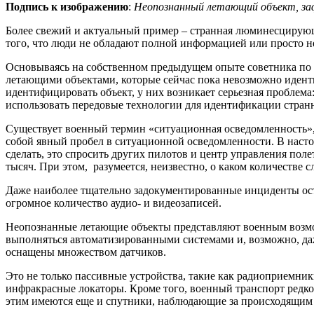
Подпись к изображению
:
Неопознанный летающий объект, з
Более свежий и актуальный пример – странная люминесцирующа
того, что люди не обладают полной информацией или просто н
Основываясь на собственном предыдущем опыте советника по н
летающими объектами, которые сейчас пока невозможно идентиф
идентифицировать объект, у них возникает серьезная проблема:
использовать передовые технологии для идентификации странн
Существует военный термин «ситуационная осведомленность», 
собой явный пробел в ситуационной осведомленности. В настоя
сделать, это спросить других пилотов и центр управления пол
тысяч. При этом, разумеется, неизвестно, о каком количестве 
Даже наиболее тщательно задокументированные инциденты оста
огромное количество аудио- и видеозаписей.
Неопознанные летающие объекты представляют военным возмо
выполняться автоматизированными системами и, возможно, даж
оснащены множеством датчиков.
Это не только пассивные устройства, такие как радиоприемни
инфракрасные локаторы. Кроме того, военный транспорт редко
этим имеются еще и спутники, наблюдающие за происходящим 