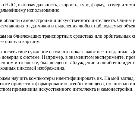
 НЛО, включая дальность, скорость, курс, форму, размер и тем
дальнейшему использованию.
 области самонастройки и искусственного интеллекта. Одним 
поступающих от датчиков и выделения любых наблюдаемых объе
икам на близлежащих транспортных средствах или орбитальных 
ее полную картину.
носить свое суждение о том, что показывают все эти данные. Д
е доверия к системе. Например, в знаменитом эксперименте, пр
венном интеллекте, был введен в заблуждение и ошибочно идент
сходных пикселей изображения.
сможем научить компьютеры идентифицировать их. На мой взгл
итоге привести к формированию всеобъемлющего, полностью ин
вом применения искусственного интеллекта и самонастройки. Т