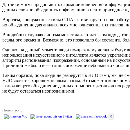
Датчики могут предоставить огромное количество информации о
данных сложно объединить информацию в нечто пригодное к 
Впрочем, вооруженные силы США активизируют свою работу в
их объединение для анализа всех многочисленных сигналов, 
В подобных случаях система может даже отдать команду датч
реального времени. Возможно, это позволило бы составить бол
Однако, на данный момент, люди по-прежнему должны будут вы
использования искусственного интеллекта является укреплени
алгоритм распознавания изображений, основанный на искусст
Причиной же было всего лишь искажение небольшого числа и
Таким образом, пока люди не разберутся в НЛО сами, мы не 
НЛО является хорошим первым шагом. Это может в конечном 
включающего объединение данных от многих датчиков посредст
не будут оставаться неопознанными.
Поделиться...
0