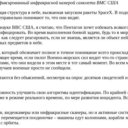
афиксированный инфракрасной камерой самолета ВМС США
я структура в небе, вызванная запуском ракеты SpaceX. В под
еправильно понимают то, что они видят.
ауке ВВС США, я считаю, что Пентагон хочет избежать всякого
ицировать. Во время выполнения боевой задачи, будь то в мирн
 как следует реагировать, если не знаешь, является ли объект 
ых предметов в небе.
который обозначает полное и точное понимание всего происходя
щее время, если пилот Военно-морских сил видит что-то странно
етами, что они видели в этом месте в тот самый момент. Во вс
случаев военные просто не сообщали.
ются без объяснений, несмотря на опрос десятков свидетелей 
жность улучшить свои алгоритмы идентификации. По крайней ме
е в режиме реального времени, по мере развития инцидента. В
ки, видеокамеры или инфракрасные сканеры, но и активные систе
 перемещается поодиночке – машины едут колоннами, корабли хо
с орбиты.