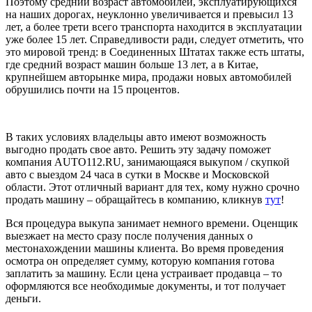
Поэтому средний возраст автомобилей, эксплуатирующихся
на наших дорогах, неуклонно увеличивается и превысил 13
лет, а более трети всего транспорта находится в эксплуатации
уже более 15 лет. Справедливости ради, следует отметить, что
это мировой тренд: в Соединенных Штатах также есть штаты,
где средний возраст машин больше 13 лет, а в Китае,
крупнейшем авторынке мира, продажи новых автомобилей
обрушились почти на 15 процентов.
В таких условиях владельцы авто имеют возможность
выгодно продать свое авто. Решить эту задачу поможет
компания AUTO112.RU, занимающаяся выкупом / скупкой
авто с выездом 24 часа в сутки в Москве и Московской
области. Этот отличный вариант для тех, кому нужно срочно
продать машину – обращайтесь в компанию, кликнув
тут
!
Вся процедура выкупа занимает немного времени. Оценщик
выезжает на место сразу после получения данных о
местонахождении машины клиента. Во время проведения
осмотра он определяет сумму, которую компания готова
заплатить за машину. Если цена устраивает продавца – то
оформляются все необходимые документы, и тот получает
деньги.