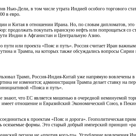
в Нью-Дели, в том числе утрата Индией особого торгового стат
00 в евро.
дии и Китая в отношении Ирана. Но, по словам дипломатов, это
ор: продолжать покупать иранскую нефть или попрощаться со с
пути Индии в Афганистан и Центральную Азию.
о пути или проекта «Пояс и путь». Россия считает Иран важным
утина и Трампа, на которых также обсуждались вопросы Сирии 
льзовал Трамп, Россия-Индия-Китай уже напрямую вовлечены в
тина не изменится; администрация Трампа делает ставку на пер
 инициативой «Пояса и путь».
 знают, что ЕС является мишенью в очередной неминуемой торго
м имеет отношение и Евразийский Экономический Союз, в Пекин
исоединиться к проектам «Пояс и дорога». Геополитическая при
ть осязаемые формы. Это старый добрый имперский принцип «ра
кеанский регион не «против кого-то». Углубление вовлечения Ин