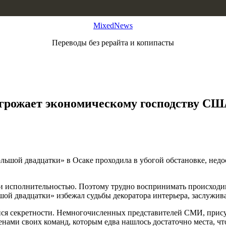
MixedNews
Переводы без рерайта и копипасты
угрожает экономическому господству С
ольшой двадцатки» в Осаке проходила в убогой обстановке, нед
 исполнительностью. Поэтому трудно воспринимать происходив
ой двадцатки» избежал судьбы декоратора интерьера, заслужи
йся секретности. Немногочисленных представителей СМИ, прису
ми своих команд, которым едва нашлось достаточно места, что