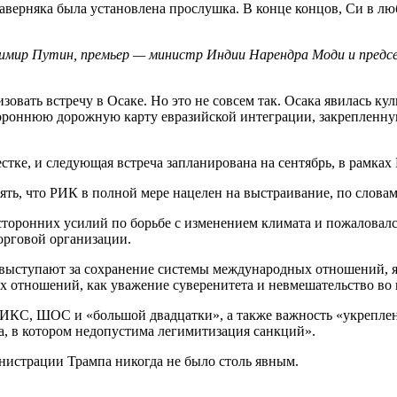
верняка была установлена прослушка. В конце концов, Си в лю
имир Путин, премьер — министр Индии Нарендра Моди и предс
изовать встречу в Осаке. Но это не совсем так. Осака явилась
ороннюю дорожную карту евразийской интеграции, закрепленну
стке, и следующая встреча запланирована на сентябрь, в рамка
ять, что РИК в полной мере нацелен на выстраивание, по слова
оронних усилий по борьбе с изменением климата и пожаловалс
орговой организации.
ы выступают за сохранение системы международных отношений, 
отношений, как уважение суверенитета и невмешательство во 
РИКС, ШОС и «большой двадцатки», а также важность «укрепле
, в котором недопустима легимитизация санкций».
истрации Трампа никогда не было столь явным.