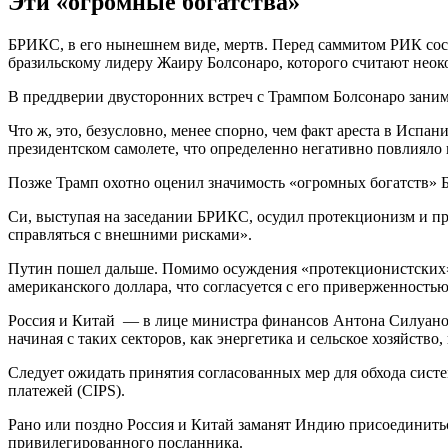
Эти «огромные богатства»
БРИКС, в его нынешнем виде, мертв. Перед саммитом РИК сост
бразильскому лидеру Жаиру Болсонаро, которого считают нео
В преддверии двусторонних встреч с Трампом Болсонаро заним
Что ж, это, безусловно, менее спорно, чем факт ареста в Испа
президентском самолете, что определенно негативно повлияло 
Позже Трамп охотно оценил значимость «огромных богатств» 
Си, выступая на заседании БРИКС, осудил протекционизм и 
справляться с внешними рисками».
Путин пошел дальше. Помимо осуждения «протекционистских» 
американского доллара, что согласуется с его приверженность
Россия и Китай — в лице министра финансов Антона Силуанов
начиная с таких секторов, как энергетика и сельское хозяйств
Следует ожидать принятия согласованных мер для обхода си
платежей (CIPS).
Рано или поздно Россия и Китай заманят Индию присоединитьс
привилегированного посланника.