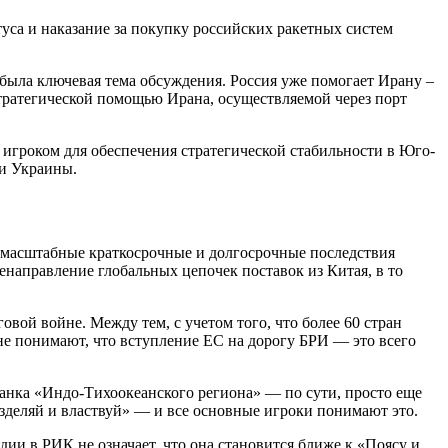
уса и наказание за покупку российских ракетных систем
 была ключевая тема обсуждения. Россия уже помогает Ирану –
тратегической помощью Ирана, осуществляемой через порт
 игроком для обеспечения стратегической стабильности в Юго-
и Украины.
 масштабные краткосрочные и долгосрочные последствия
енаправление глобальных цепочек поставок из Китая, в то
вой войне. Между тем, с учетом того, что более 60 стран
е понимают, что вступление ЕС на дорогу БРИ — это всего
манка «Индо-Тихоокеанского региона» — по сути, просто еще
зделяй и властвуй» — и все основные игроки понимают это.
дии в РИК не означает, что она становится ближе к «Поясу и