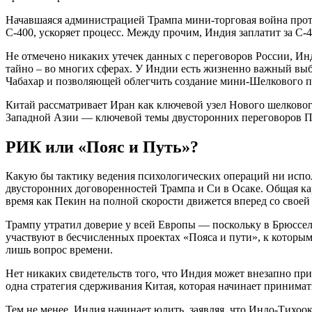
Начавшаяся администрацией Трампа мини-торговая война проти
С-400, ускоряет процесс. Между прочим, Индия заплатит за С-4
Не отмечено никаких утечек данных с переговоров России, Ин
тайно – во многих сферах. У Индии есть жизненно важный выб
Чабахар и позволяющей облегчить создание мини-Шелкового 
Китай рассматривает Иран как ключевой узел Нового шелковог
Западной Азии — ключевой темы двусторонних переговоров П
РИК или «Пояс и Путь»?
Какую бы тактику ведения психологических операций ни испо
двусторонних договоренностей Трампа и Си в Осаке. Общая кар
время как Пекин на полной скорости движется вперед со своей
Трампу утратил доверие у всей Европы — поскольку в Брюсселе
участвуют в бесчисленных проектах «Пояса и пути», к которы
лишь вопрос времени.
Нет никаких свидетельств того, что Индия может внезапно пр
одна стратегия сдерживания Китая, которая начинает принима
Тем не менее, Индия начинает юлить, заявляя, что Индо-Тихоо