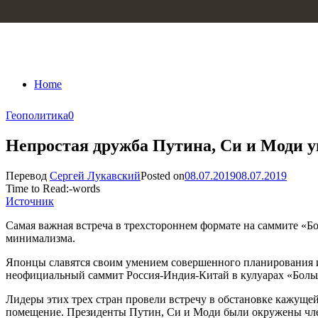
Skip to content
Home
Геополитика
0
Непростая дружба Путина, Си и Моди 
Перевод
Сергей Лукавский
Posted on
08.07.2019
08.07.2019
Time to Read:
-
words
Источник
Самая важная встреча в трехстороннем формате на саммите «Б
минимализма.
Японцы славятся своим умением совершенного планирования и
неофициальный саммит Россия-Индия-Китай в кулуарах «Больш
Лидеры этих трех стран провели встречу в обстановке кажуще
помещение. Президенты Путин, Си и Моди были окружены члена