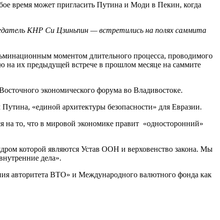
бое время может пригласить Путина и Моди в Пекин, когда
едатель КНР Си Цзиньпин — встретились на полях саммита
 кульминационным моментом длительного процесса, проводимого
ю на их предыдущей встрече в прошлом месяце на саммите
х Восточного экономического форума во Владивостоке.
м Путина, «единой архитектуры безопасности» для Евразии.
я на то, что в мировой экономике правит «односторонний»
ядром которой являются Устав ООН и верховенство закона. Мы
внутренние дела».
ния авторитета ВТО» и Международного валютного фонда как