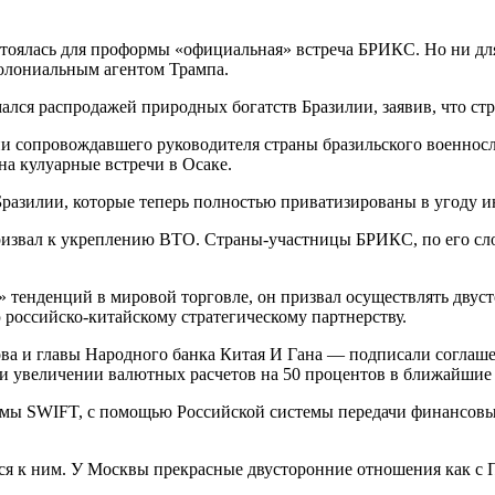
оялась для проформы «официальная» встреча БРИКС. Но ни для 
колониальным агентом Трампа.
ался распродажей природных богатств Бразилии, заявив, что ст
нии сопровождавшего руководителя страны бразильского военносл
на кулуарные встречи в Осаке.
Бразилии, которые теперь полностью приватизированы в угоду 
призвал к укреплению ВТО. Страны-участницы БРИКС, по его с
тенденций в мировой торговле, он призвал осуществлять двус
ю российско-китайскому стратегическому партнерству.
а и главы Народного банка Китая И Гана — подписали соглашени
о, и увеличении валютных расчетов на 50 процентов в ближайшие
стемы SWIFT, с помощью Российской системы передачи финансо
я к ним. У Москвы прекрасные двусторонние отношения как с Пе