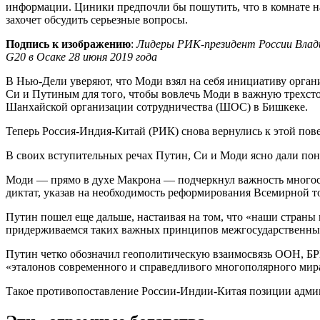
информации. Циники предпочли бы пошутить, что в комнате на
захочет обсудить серьезные вопросы.
Подпись к изображению
:
Лидеры РИК-президент России Влад
G20 в Осаке 28 июня 2019 года
В Нью-Дели уверяют, что Моди взял на себя инициативу орган
Си и Путиным для того, чтобы вовлечь Моди в важную трехст
Шанхайской организации сотрудничества (ШОС) в Бишкеке.
Теперь Россия-Индия-Китай (РИК) снова вернулись к этой пове
В своих вступительных речах Путин, Си и Моди ясно дали пон
Моди — прямо в духе Макрона — подчеркнул важность многост
диктат, указав на необходимость реформирования Всемирной т
Путин пошел еще дальше, настаивая на том, что «наши стран
придерживаемся таких важных принципов межгосударственных 
Путин четко обозначил геополитическую взаимосвязь ООН, Б
«эталонов современного и справедливого многополярного мира
Такое противопоставление России-Индии-Китая позиции админ