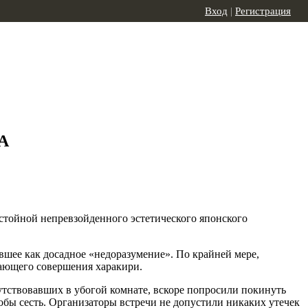
Вход
|
Регистрация
ША
остойной непревзойденного эстетического японского
шее как досадное «недоразумение». По крайней мере,
вающего совершения харакири.
тствовавших в убогой комнате, вскоре попросили покинуть
бы сесть. Организаторы встречи не допустили никаких утечек