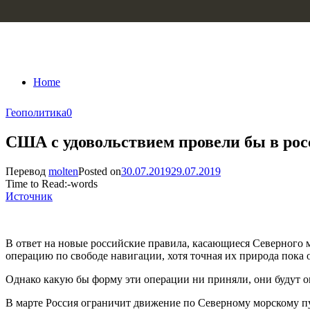
Skip to content
Home
Геополитика
0
США с удовольствием провели бы в рос
Перевод
molten
Posted on
30.07.2019
29.07.2019
Time to Read:
-
words
Источник
В ответ на новые российские правила, касающиеся Северного 
операцию по свободе навигации, хотя точная их природа пока о
Однако какую бы форму эти операции ни приняли, они будут 
В марте Россия ограничит движение по Северному морскому пу