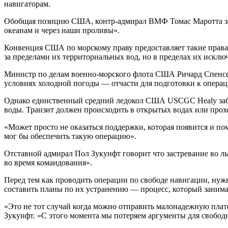
навигаторам.
Обобщая позицию США, контр-адмирал ВМФ Томас Маротта зая
океанам и через наши проливы».
Конвенция США по морскому праву предоставляет такие права.
за пределами их территориальных вод, но в пределах их исклю
Министр по делам военно-морского флота США Ричард Спенсер
условиях холодной погоды — отчасти для подготовки к операц
Однако единственный средний ледокол США USCGC Healy забро
воды. Транзит должен происходить в открытых водах или прох
«Может просто не оказаться поддержки, которая появится и по
мог бы обеспечить такую ​​операцию».
Отставной адмирал Пол Зукунфт говорит что застревание во л
во время командования».
Перед тем как проводить операции по свободе навигации, нужн
составить планы по их устранению — процесс, который занимае
«Это не тот случай когда можно отправить малонадежную платф
Зукунфт. «С этого момента мы потеряем аргументы для свобод