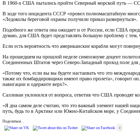
В 1960-х США пытались пройти Северный морской путь — CC
В ходе того инцидента СССР «провел полномасштабную многов
«Ледоколы береговой охраны получили приказ развернуться».
Подобного же ответа она ожидает и от России, если США предп
думаю, для США будет представлять большую проблему с тем, 
Если есть вероятность что американские корабли могут поверну
На прошедшем на прошлой неделе симпозиуме доцент политоло
Соединенных Штатов через Северо-Западный проход поле для д
«Потому что, если вы вы будете настаивать что это международ
также их бомбардировщики имеют право пролета», говорит он.
навигации и одержите верх?».
Салливан уклонился от вопроса, ответив что США проводят ко
«Я дна самом деле считаю, что это важный элемент нашей наци
путь, будь то в Арктике или Южно-Китайском море, у Соединен
Поделиться...
0