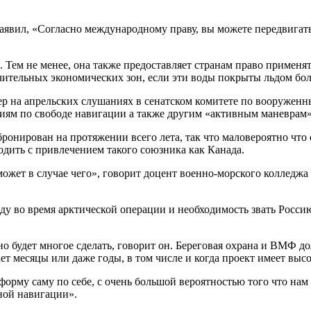
вил, «Согласно международному праву, вы можете передвигать
 Тем не менее, она также предоставляет странам право применя
чительных экономических зон, если эти воды покрыты льдом бол
 на апрельских слушаниях в сенатском комитете по вооруженн
иям по свободе навигации а также другим «активным маневрам» 
нирован на протяжении всего лета, так что маловероятно что
одить с привлечением такого союзника как Канада.
может в случае чего», говорит доцент военно-морского колледж
ьду во время арктической операции и необходимость звать Рос
о будет многое сделать, говорит он. Береговая охрана и ВМФ д
т месяцы или даже годы, в том числе и когда проект имеет выс
орму саму по себе, с очень большой вероятностью того что нам 
ной навигации».