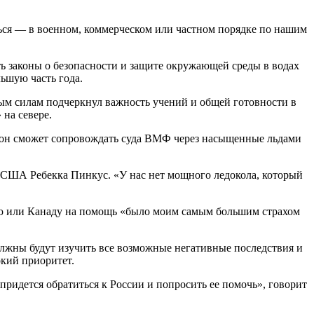
ся — в военном, коммерческом или частном порядке по нашим
ть законы о безопасности и защите окружающей среды в водах
ьшую часть года.
ым силам подчеркнул важность учений и общей готовности в
на севере.
 он сможет сопровождать суда ВМФ через насыщенные льдами
а США Ребекка Пинкус. «У нас нет мощного ледокола, который
сию или Канаду на помощь «было моим самым большим страхом
олжны будут изучить все возможные негативные последствия и
окий приоритет.
придется обратиться к России и попросить ее помочь», говорит