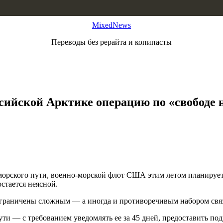
MixedNews
Переводы без рерайта и копипасты
сийской Арктике операцию по «свободе 
морского пути, военно-морской флот США этим летом планирует
стается неясной.
ограничены сложным — а иногда и противоречивым набором свя
ти — с требованием уведомлять ее за 45 дней, предоставить по