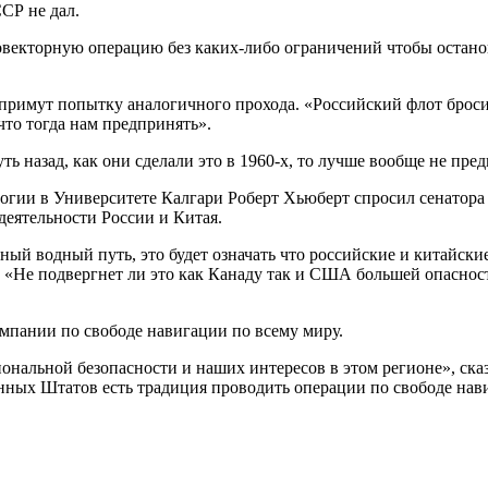
CР не дал.
екторную операцию без каких-либо ограничений чтобы останови
римут попытку аналогичного прохода. «Российский флот бросит н
что тогда нам предпринять».
ть назад, как они сделали это в 1960-х, то лучше вообще не пре
гии в Университете Калгари Роберт Хьюберт спросил сенатора 
еятельности России и Китая.
ный водный путь, это будет означать что российские и китайски
 «Не подвергнет ли это как Канаду так и США большей опасност
мпании по свободе навигации по всему миру.
ональной безопасности и наших интересов в этом регионе», ска
ных Штатов есть традиция проводить операции по свободе навиг