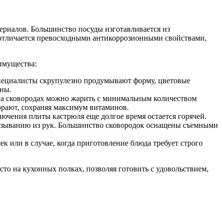
ериалов. Большинство посуды изготавливается из
 отличается превосходными антикоррозионными свойствами,
еимущества:
пециалисты скрупулезно продумывают форму, цветовые
ины.
на сковородах можно жарить с минимальным количеством
горают, сохраняя максимум витаминов.
лючения плиты кастрюля еще долгое время остается горячей.
альзыванию из рук. Большинство сковородок оснащены съемными
 или в случае, когда приготовление блюда требует строго
сто на кухонных полках, позволяя готовить с удовольствием,