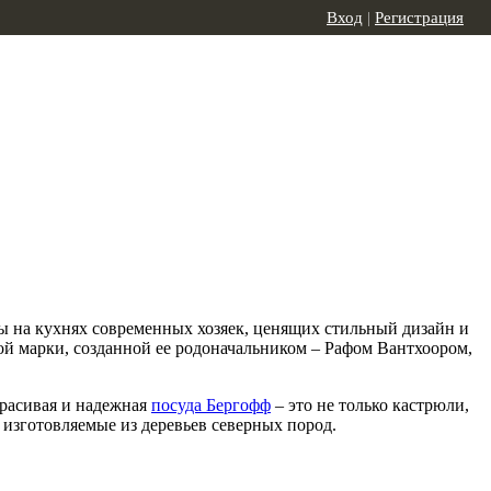
Вход
|
Регистрация
ы на кухнях современных хозяек, ценящих стильный дизайн и
вой марки, созданной ее родоначальником – Рафом Вантхоором,
Красивая и надежная
посуда Бергофф
– это не только кастрюли,
 изготовляемые из деревьев северных пород.