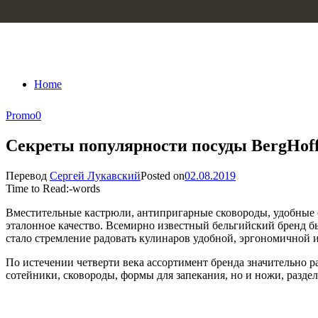
Skip to content
Home
Promo
0
Секреты популярности посуды BergHof
Перевод
Сергей Лукавский
Posted on
02.08.2019
Time to Read:
-
words
Вместительные кастрюли, антипригарные сковороды, удобные 
эталонное качество. Всемирно известный бельгийский бренд бы
стало стремление радовать кулинаров удобной, эргономичной и
По истечении четверти века ассортимент бренда значительно 
сотейники, сковороды, формы для запекания, но и ножи, разде