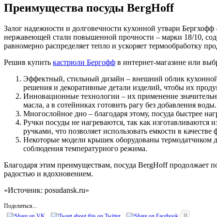
Преимущества посуды
BergHoff
Залог надежности и долговечности кухонной утвари Бергхофф 
нержавеющей стали повышенной прочности – марки 18/10, со
равномерно распределяет тепло и ускоряет термообработку про
Решив купить
кастрюли Бергофф
в интернет-магазине или выбр
Эффектный, стильный дизайн – внешний облик кухонной
решения и декоративные детали изделий, чтобы их проду
Инновационные технологии – их применение значительно
масла, а в сотейниках готовить рагу без добавления вод
Многослойное дно – благодаря этому, посуда быстрее наг
Ручки посуды не нагреваются, так как изготавливаются 
ручками, что позволяет использовать емкости в качестве 
Некоторые модели крышек оборудованы термодатчиком для
соблюдения температурного режима.
Благодаря этим преимуществам, посуда BergHoff продолжает по
радостью и вдохновением.
«Источник: posudansk.ru»
Поделиться...
0