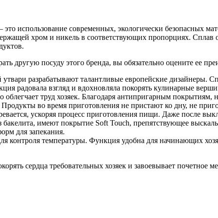
– это использование современных, экологически безопасных мат
держащей хром и никель в соответствующих пропорциях. Сплав
дуктов.
ать другую посуду этого бренда, вы обязательно оцените ее пр
 утвари разрабатывают талантливые европейские дизайнеры. С
кция радовала взгляд и вдохновляла покорять кулинарные верш
 облегчает труд хозяек. Благодаря антипригарным покрытиям, 
ы. Продукты во время приготовления не пристают ко дну, не при
ревается, ускоряя процесс приготовления пищи. Даже после вык
из бакелита, имеют покрытие Soft Touch, препятствующее выск
форм для запекания.
 контроля температуры. Функция удобна для начинающих хозяек
корять сердца требовательных хозяек и завоевывает почетное ме