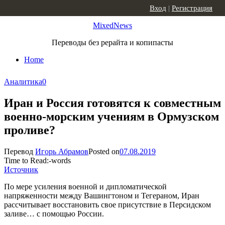
Skip to content
Вход
|
Регистрация
MixedNews
Переводы без рерайта и копипасты
Home
Аналитика
0
Иран и Россия готовятся к совместным
военно-морским учениям в Ормузском
проливе?
Перевод
Игорь Абрамов
Posted on
07.08.2019
Time to Read:
-
words
Источник
По мере усиления военной и дипломатической
напряженности между Вашингтоном и Тегераном, Иран
рассчитывает восстановить свое присутствие в Персидском
заливе… с помощью России.