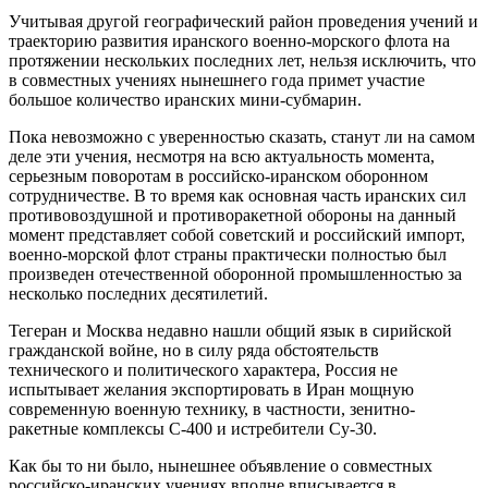
Учитывая другой географический район проведения учений и
траекторию развития иранского военно-морского флота на
протяжении нескольких последних лет, нельзя исключить, что
в совместных учениях нынешнего года примет участие
большое количество иранских мини-субмарин.
Пока невозможно с уверенностью сказать, станут ли на самом
деле эти учения, несмотря на всю актуальность момента,
серьезным поворотам в российско-иранском оборонном
сотрудничестве. В то время как основная часть иранских сил
противовоздушной и противоракетной обороны на данный
момент представляет собой советский и российский импорт,
военно-морской флот страны практически полностью был
произведен отечественной оборонной промышленностью за
несколько последних десятилетий.
Тегеран и Москва недавно нашли общий язык в сирийской
гражданской войне, но в силу ряда обстоятельств
технического и политического характера, Россия не
испытывает желания экспортировать в Иран мощную
современную военную технику, в частности, зенитно-
ракетные комплексы С-400 и истребители Су-30.
Как бы то ни было, нынешнее объявление о совместных
российско-иранских учениях вполне вписывается в