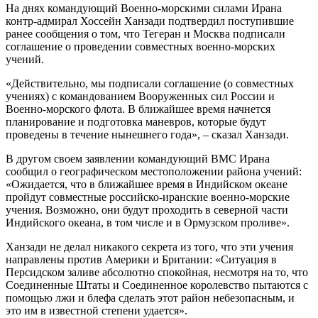
На днях командующий Военно-морскими силами Ирана
контр-адмирал Хоссейн Ханзади подтвердил поступившие
ранее сообщения о том, что Тегеран и Москва подписали
соглашение о проведении совместных военно-морских
учений.
«Действительно, мы подписали соглашение (о совместных
учениях) с командованием Вооруженных сил России и
Военно-морского флота. В ближайшее время начнется
планирование и подготовка маневров, которые будут
проведены в течение нынешнего года», – сказал Ханзади.
В другом своем заявлении командующий ВМС Ирана
сообщил о географическом местоположении района учений:
«Ожидается, что в ближайшее время в Индийском океане
пройдут совместные российско-иранские военно-морские
учения. Возможно, они будут проходить в северной части
Индийского океана, в том числе и в Ормузском проливе».
Ханзади не делал никакого секрета из того, что эти учения
направлены против Америки и Британии: «Ситуация в
Персидском заливе абсолютно спокойная, несмотря на то, что
Соединенные Штаты и Соединенное королевство пытаются с
помощью лжи и блефа сделать этот район небезопасным, и
это им в известной степени удается».