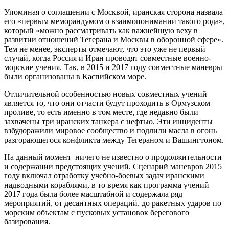
Упоминая о соглашении с Москвой, иранская сторона назвала
его «первым меморандумом о взаимопонимании такого рода»,
который «можно рассматривать как важнейшую веху в
развитии отношений Тегерана и Москвы в оборонной сфере».
Тем не менее, эксперты отмечают, что это уже не первый
случай, когда Россия и Иран проводят совместные военно-
морские учения. Так, в 2015 и 2017 году совместные маневры
были организованы в Каспийском море.
Отличительной особенностью новых совместных учений
является то, что они отчасти будут проходить в Ормузском
проливе, то есть именно в том месте, где недавно были
захвачены три иранских танкера с нефтью. Эти инциденты
взбудоражили мировое сообщество и подлили масла в огонь
разгорающегося конфликта между Тегераном и Вашингтоном.
На данный момент ничего не известно о продолжительности
и содержании предстоящих учений. Сценарий маневров 2015
году включал отработку учебно-боевых задач иранскими
надводными кораблями, в то время как программа учений
2017 года была более масштабной и содержала ряд
мероприятий, от десантных операций, до ракетных ударов по
морским объектам с пусковых установок берегового
базирования.