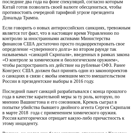
последние два года на фоне спекуляций, согласно которым
Китай готов позволить своей валюте обесцениться, чтобы
противостоять очередной тарифной угрозе президента
Дональда Трампа.
Если говорить о новых антироссийских санкциях, тревожным
является тот факт, что в настоящее время Управлению по
контролю за иностранными активами Министерства
финансов США достаточно просто подкорректировать свое
определение «суверенного долга» во втором раунде так
называемых «санкций Скрипаля», введенных в рамках закона
«О контроле за химическим и биологическим оружием»,
чтобы распространить их действие на рублевые ОФЗ. Ранее
Конгресс США должен был принять один из законопроектов
о санкциях в связи с якобы имевшим место вмешательством
России в президентские выборы в 2016 году.
Последний пакет санкций разрабатывался с конца прошлого
года в качестве карательной меры за ту роль, которую, по
мнению Вашингтона и его союзников, Кремль сыграл в
попытке убийства бывшего двойного агента Сергея Скрипаля
в марте 2018 года с применением химического оружия.
Россия категорически отрицает какую-либо причастность к
этому инциденту.