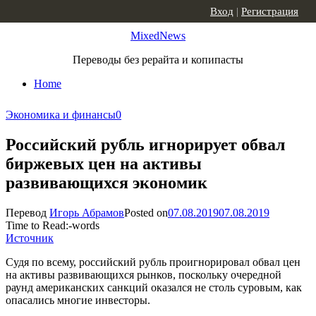
Skip to content
Вход
|
Регистрация
MixedNews
Переводы без рерайта и копипасты
Home
Экономика и финансы
0
Российский рубль игнорирует обвал
биржевых цен на активы
развивающихся экономик
Перевод
Игорь Абрамов
Posted on
07.08.2019
07.08.2019
Time to Read:
-
words
Источник
Судя по всему, российский рубль проигнорировал обвал цен
на активы развивающихся рынков, поскольку очередной
раунд американских санкций оказался не столь суровым, как
опасались многие инвесторы.