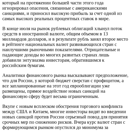
который на протяжении большей части этого года
игнорировал опасения, связанные с американскими
санкциями, и приносил высокую прибыль за счет одной из
самых высоких реальных процентных ставок в мире.
В конце июля на рынок рублевых облигаций хлынул поток
средств в иностранной валюте, общим объемом в 13
миллиардов долларов, и в результате рубль занял второе место
в рейтинге национальных валют развивающихся стран с
наилучшими рыночными показателями. Отрицательные и
падающие доходы во многих развитых странах лишь
добавили энтузиазма инвесторам, обратившимся к
российским бумагам.
Аналитики финансового рынка высказывают предположение,
что для России, у которой бюджет сверстан с профицитом, а
все запланированные на этот год еврооблигации уже
размещены, прямое воздействие новых санкций на
финансовую сферу будет весьма ограниченным.
Вкупе с новым всплеском обострения торгового конфликта
между США и Китаем, многие инвесторы видят во введении
новых санкций против России серьезный повод для принятия
срочных мер по снижению рисков. Вчера курс валют стран с
формирующимся рынком опустился до минимума за