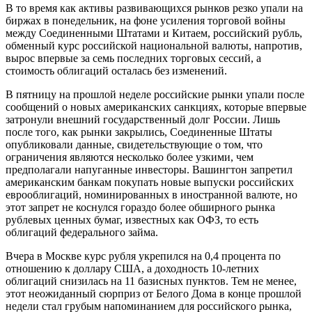
В то время как активы развивающихся рынков резко упали на
биржах в понедельник, на фоне усиления торговой войны
между Соединенными Штатами и Китаем, российский рубль,
обменный курс российской национальной валюты, напротив,
вырос впервые за семь последних торговых сессий, а
стоимость облигаций осталась без изменений.
В пятницу на прошлой неделе российские рынки упали после
сообщений о новых американских санкциях, которые впервые
затронули внешний государственный долг России. Лишь
после того, как рынки закрылись, Соединенные Штаты
опубликовали данные, свидетельствующие о том, что
ограничения являются несколько более узкими, чем
предполагали напуганные инвесторы. Вашингтон запретил
американским банкам покупать новые выпуски российских
еврооблигаций, номинированных в иностранной валюте, но
этот запрет не коснулся гораздо более обширного рынка
рублевых ценных бумаг, известных как ОФЗ, то есть
облигаций федерального займа.
Вчера в Москве курс рубля укрепился на 0,4 процента по
отношению к доллару США, а доходность 10-летних
облигаций снизилась на 11 базисных пунктов. Тем не менее,
этот неожиданный сюрприз от Белого Дома в конце прошлой
недели стал грубым напоминанием для российского рынка,