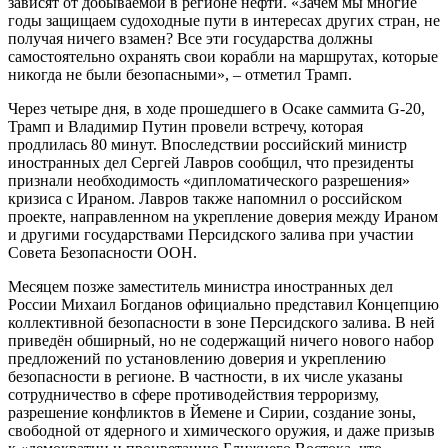
зависят от добываемой в регионе нефти. «Зачем мы многие
годы защищаем судоходные пути в интересах других стран, не
получая ничего взамен? Все эти государства должны
самостоятельно охранять свои корабли на маршрутах, которые
никогда не были безопасными», – отметил Трамп.
Через четыре дня, в ходе прошедшего в Осаке саммита G-20,
Трамп и Владимир Путин провели встречу, которая
продлилась 80 минут. Впоследствии российский министр
иностранных дел Сергей Лавров сообщил, что президенты
признали необходимость «дипломатического разрешения»
кризиса с Ираном. Лавров также напомнил о российском
проекте, направленном на укрепление доверия между Ираном
и другими государствами Персидского залива при участии
Совета Безопасности ООН.
Месяцем позже заместитель министра иностранных дел
России Михаил Богданов официально представил Концепцию
коллективной безопасности в зоне Персидского залива. В ней
приведён обширный, но не содержащий ничего нового набор
предложений по установлению доверия и укреплению
безопасности в регионе. В частности, в их числе указаны
сотрудничество в сфере противодействия терроризму,
разрешение конфликтов в Йемене и Сирии, создание зоны,
свободной от ядерного и химического оружия, и даже призыв