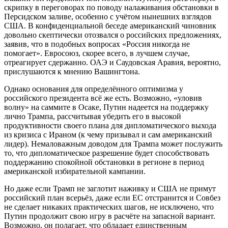
скрипку в переговорах по поводу налаживания обстановки в
Персидском заливе, особенно с учётом нынешних взглядов
США. В конфиденциальной беседе американский чиновник
довольно скептически отозвался о российских предложениях,
заявив, что в подобных вопросах «Россия никогда не
помогает». Евросоюз, скорее всего, в лучшем случае,
отреагирует сдержанно. ОАЭ и Саудовская Аравия, вероятно,
прислушаются к мнению Вашингтона.
Однако основания для определённого оптимизма у
российского президента всё же есть. Возможно, «уловив
волну» на саммите в Осаке, Путин надеется на поддержку
лично Трампа, рассчитывая убедить его в высокой
продуктивности своего плана для дипломатического выхода
из кризиса с Ираном (к чему призывал и сам американский
лидер). Немаловажным доводом для Трампа может послужить
то, что дипломатическое разрешение будет способствовать
поддержанию спокойной обстановки в регионе в период
американской избирательной кампании.
Но даже если Трамп не заглотит наживку и США не примут
российский план всерьёз, даже если ЕС отстранится и Совбез
не сделает никаких практических шагов, не исключено, что
Путин продолжит свою игру в расчёте на запасной вариант.
Возможно, он полагает, что обладает единственным