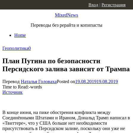
Skip to content
Вход
|
Регистрация
MixedNews
Переводы без рерайта и копипасты
Home
Геополитика
0
План Путина по безопасности
Персидского залива зависит от Трампа
Перевод
Наталья Головаха
Posted on
19.08.2019
19.08.2019
Time to Read:
-
words
Источник
В конце июня, на пике обострения конфликта между
Соединёнными Штатами и Ираном, Дональд Трамп написал в
«Твиттере», что у США больше нет необходимости
присутствовать в Персидском заливе, поскольку они уже не