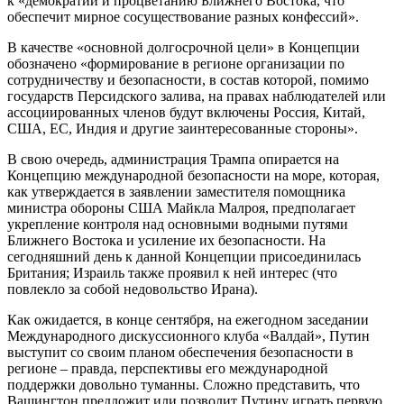
к «демократии и процветанию Ближнего Востока, что
обеспечит мирное сосуществование разных конфессий».
В качестве «основной долгосрочной цели» в Концепции
обозначено «формирование в регионе организации по
сотрудничеству и безопасности, в состав которой, помимо
государств Персидского залива, на правах наблюдателей или
ассоциированных членов будут включены Россия, Китай,
США, ЕС, Индия и другие заинтересованные стороны».
В свою очередь, администрация Трампа опирается на
Концепцию международной безопасности на море, которая,
как утверждается в заявлении заместителя помощника
министра обороны США Майкла Малроя, предполагает
укрепление контроля над основными водными путями
Ближнего Востока и усиление их безопасности. На
сегодняшний день к данной Концепции присоединилась
Британия; Израиль также проявил к ней интерес (что
повлекло за собой недовольство Ирана).
Как ожидается, в конце сентября, на ежегодном заседании
Международного дискуссионного клуба «Валдай», Путин
выступит со своим планом обеспечения безопасности в
регионе – правда, перспективы его международной
поддержки довольно туманны. Сложно представить, что
Вашингтон предложит или позволит Путину играть первую