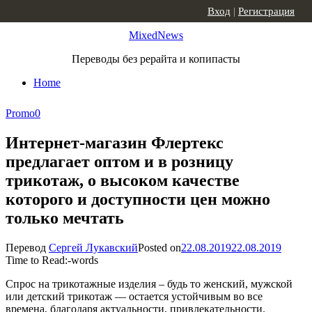
Skip to content
Вход
|
Регистрация
MixedNews
Переводы без рерайта и копипасты
Home
Promo
0
Интернет-магазин Флертекс
предлагает оптом и в розницу
трикотаж, о высоком качестве
которого и доступности цен можно
только мечтать
Перевод
Сергей Лукавский
Posted on
22.08.2019
22.08.2019
Time to Read:
-
words
Спрос на трикотажные изделия – будь то женский, мужской
или детский трикотаж — остается устойчивым во все
времена, благодаря актуальности, привлекательности.