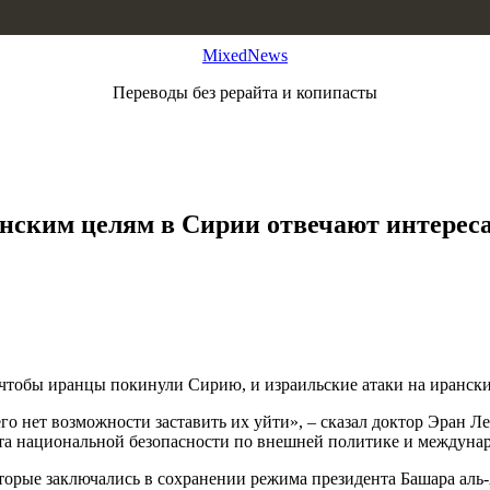
MixedNews
Переводы без рерайта и копипасты
нским целям в Сирии отвечают интерес
чтобы иранцы покинули Сирию, и израильские атаки на ирански
го нет возможности заставить их уйти», – сказал доктор Эран 
вета национальной безопасности по внешней политике и междун
торые заключались в сохранении режима президента Башара аль-