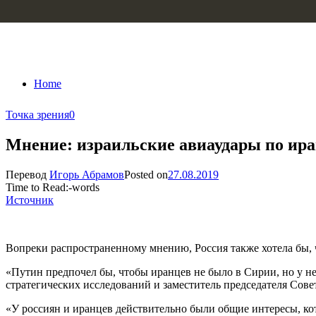
Skip to content
Home
Точка зрения
0
Мнение: израильские авиаудары по ира
Перевод
Игорь Абрамов
Posted on
27.08.2019
Time to Read:
-
words
Источник
Вопреки распространенному мнению, Россия также хотела бы, 
«Путин предпочел бы, чтобы иранцев не было в Сирии, но у не
стратегических исследований и заместитель председателя Со
«У россиян и иранцев действительно были общие интересы, ко