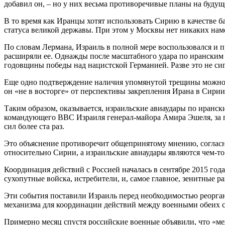
добавил он, – но у них весьма противоречивые планы на будуще
В то время как Иранцы хотят использовать Сирию в качестве б
статуса великой державы. При этом у Москвы нет никаких на
По словам Лермана, Израиль в полной мере воспользовался и 
расширяли ее. Однажды после масштабного удара по иранским
годовщины победы над нацистской Германией. Разве это не си
Еще одно подтверждение наличия упомянутой трещины можно 
он «не в восторге» от перспективы закрепления Ирана в Сирии
Таким образом, оказывается, израильские авиаудары по иранск
командующего ВВС Израиля генерал-майора Амира Эшеля, за п
сил более ста раз.
Это объяснение противоречит общепринятому мнению, соглас
относительно Сирии, а израильские авиаудары являются чем-то
Координация действий с Россией началась в сентябре 2015 года
сухопутные войска, истребители, и, самое главное, зенитные р
Эти события поставили Израиль перед необходимостью реорган
механизма для координации действий между военными обеих ст
Примерно месяц спустя российские военные объявили, что «м