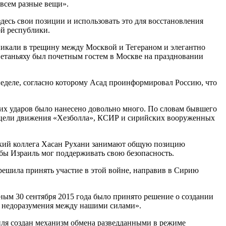
овсем разные вещи».
десь свои позиции и использовать это для восстановления
й республики.
оникали в трещину между Москвой и Тегераном и элегантно
Нетаньяху был почетным гостем в Москве на праздновании
деле, согласно которому Асад проинформировал Россию, что
ких ударов было нанесено довольно много. По словам бывшего
е цели движения «Хезболла», КСИР и сирийских вооруженных
ский коллега Хасан Рухани занимают общую позицию
обы Израиль мог поддерживать свою безопасность.
 решила принять участие в этой войне, направив в Сирию
ным 30 сентября 2015 года было принято решение о создании
ь недоразумения между нашими силами».
ля создан механизм обмена разведданными в режиме