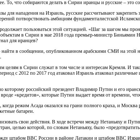
е. То, что собираются делать в Сирии иранцы и русские – это с
азы для нападения на Израиль, русские рассчитывают закрепить з
мерений потворствовать амбициям фундаменталистской Исламско
продолжает пользоваться этой ситуацией. «Шаг за шагом мы пр
 объектам в Сирии в мае 2018 года премьер-министр Биньямин 
гнал для иранцев?
найти в сообщении, опубликованном арабскими СМИ на этой не
.
им целям в Сирии служат в том числе и интересам Кремля. И та
ериод с 2012 по 2017 год атаковал Израиль атаковал различны
но которому российский президент Владимир Путин и его иран
 вроде «кредитов», которые Путин выдает время от времени, чт
, когда режим Асада оказался на грани полного краха, и Москва
акетные батареи.
изовать свои действия. В ходе встречи между Нетаньяху и Пути
ран, целью которой, по словам Нетаньяху, было «предотвратит
ежду штабом ВВС России в районе Латакии и штабом ВВС Израи