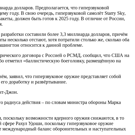
лиарда долларов. Предполагается, что гиперзвуковой
у году. В свою очередь, гиперзвуковой самолёт Starry Sky,
акеты, должен быть готов к 2025 году. В отличие от России,
я.
разработки составили более 3,3 миллиарда долларов, причём
ы несколько отстают, хотя потратили столько же, сколько оба
ашингтон относится к данной проблеме.
орического договора с Россией о РСМД, сообщил, что США на
бо отметил «баллистическую боеголовку, размещённую на
ём, заявил, что гиперзвуковое оружие представляет собой
его доработку и развёртывание.
ент-Джон.
о радиуса действия – по словам министра обороны Марка
я, поскольку возможности ядерного оружия снижаются, в то
й сфере Рахул Удоши, поскольку гиперзвуковое оружие
шит международный баланс оборонительных и наступательных