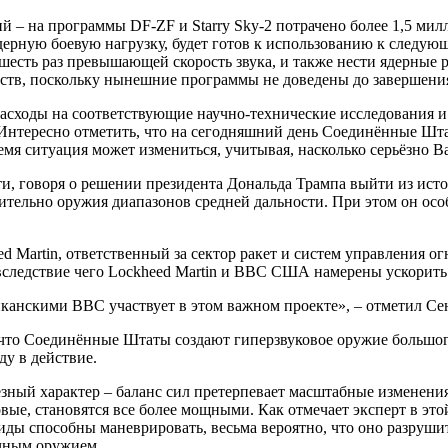
й – на программы DF-ZF и Starry Sky-2 потрачено более 1,5 мил
ную боевую нагрузку, будет готов к использованию к следующем
 шесть раз превышающей скорость звука, и также нести ядерные р
дств, поскольку нынешние программы не доведены до завершени
асходы на соответствующие научно-технические исследования и 
 Интересно отметить, что на сегодняшний день Соединённые Штат
емя ситуация может измениться, учитывая, насколько серьёзно В
и, говоря о решении президента Дональда Трампа выйти из ист
ельно оружия диапазонов средней дальности. При этом он осо
Martin, ответственный за сектор ракет и систем управления огн
следствие чего Lockheed Martin и ВВС США намерены ускорить 
ериканскими ВВС участвует в этом важном проекте», – отметил С
 что Соединённые Штаты создают гиперзвуковое оружие большог
ду в действие.
ёзный характер – баланс сил претерпевает масштабные изменени
вые, становятся все более мощными. Как отмечает эксперт в это
виды способны маневрировать, весьма вероятно, что оно разру
ычным оружием.