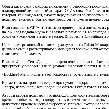
Объём китайских расходов, по оценкам, превосходит российски
планирующий летательный аппарат DF-ZF, способный нести ядер
который, как ожидается, сможет передвигаться со скоростью, в
полагают эксперты, Китаю ещё предстоит вложить немало сре
Если говорить о США, то согласно приведённым оценкам, их р
на 2020 год подана бюджетная заявка в размере 2,6 миллиарда.
основных конкурента вместе взятые. Впрочем, в ближайшее вр
На днях американский министр сухопутных сил Райан Маккарт
данный момент рассматривают имеющиеся возможности относит
гиперзвуковой ракете».
В июне Фрэнк Сент-Джон, вице-президент корпорации Lockheed 
приоритетную область для национальной безопасности США, в
«Lockheed Martin испытывает гордость за то, что вместе с ам
Кроме того, на прошлой неделе прозвучала информация о том,
Эспера, через «пару лет» подобные системы будут готовы к вво
Авторы работы полагают, что происходящее носит весьма серь
время как обычные виды вооружения, в том числе и гиперзвуко
движется с крайне высокой скоростью, причём некоторые его 
технологий, всё сильнее размывая грань между ядерным и об