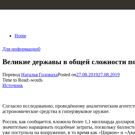
Skip to content
Home
Для информации
0
Великие державы в общей сложности по
Перевод
Наталья Головаха
Posted on
27.08.2019
27.08.2019
Time to Read:
-
words
Источник
Согласно исследованию, проведённому аналитическим агентст
астрономические средства в гиперзвуковое оружие.
Россия, как сообщается, вложила более 1,1 миллиарда доллар
значительно наращивать подобные затраты, поскольку баллисти
уже поступила на вооружение, в то время как «Циркон» и «Ава