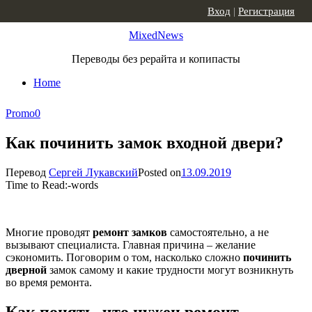
Skip to content
Вход
|
Регистрация
MixedNews
Переводы без рерайта и копипасты
Home
Promo
0
Как починить замок входной двери?
Перевод
Сергей Лукавский
Posted on
13.09.2019
Time to Read:
-
words
Многие проводят
ремонт замков
самостоятельно, а не
вызывают специалиста. Главная причина – желание
сэкономить. Поговорим о том, насколько сложно
починить
дверной
замок самому и какие трудности могут возникнуть
во время ремонта.
Как понять, что нужен ремонт