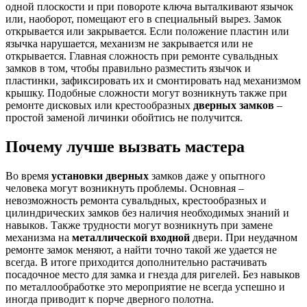
одной плоскости и при повороте ключа выталкивают язычок
или, наоборот, помещают его в специальный вырез. Замок
открывается или закрывается. Если положение пластин или
язычка нарушается, механизм не закрывается или не
открывается. Главная сложность при ремонте сувальдных
замков в том, чтобы правильно разместить язычок и
пластинки, зафиксировать их и смонтировать над механизмом
крышку. Подобные сложности могут возникнуть также при
ремонте дисковых или крестообразных
дверных замков
–
простой заменой личинки обойтись не получится.
Почему лучше вызвать мастера
Во время
установки дверных
замков даже у опытного
человека могут возникнуть проблемы. Основная –
невозможность ремонта сувальдных, крестообразных и
цилиндрических замков без наличия необходимых знаний и
навыков. Также трудности могут возникнуть при замене
механизма на
металлической входной
двери. При неудачном
ремонте замок меняют, а найти точно такой же удается не
всегда. В итоге приходится дополнительно растачивать
посадочное место для замка и гнезда для ригелей. Без навыков
по металлообработке это мероприятие не всегда успешно и
иногда приводит к порче дверного полотна.