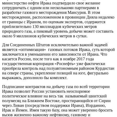
министерство нефти Ирака подтвердило свое желание
сотрудничать с одним или несколькими партнерами в
разработке газового месторождения Мансурия. В этом
месторождении, расположенном в провинции Дияла недалеко
от границы с Ираном, по оценкам экспертов, содержится
приблизительно 130 миллиардов кубических метров
природного газа, а пиковый уровень добычи может составить
около 9 миллионов кубических метров в сутки.
Для Соединенных Штатов исключительно важной задачей
является «оптимизация» газовых потоков Ирака, суть которой
заключается в уменьшении его зависимости от Ирана. Что
касается России, после того как в ноябре 2017 года
государственная корпорация «Роснефть» уже фактически
приобрела контроль над полуавтономным районом Курдистан
на севере страны, укрепление позиций на юге, фигурально
выражаясь, дополнило бы комплект.
Подписание контрактов на добычу газа по всей территории
Ирака позволит России установить неоспоримое
политическое влияние на весь так называемый шиитский
полумесяц на Ближнем Востоке, простирающийся от Сирии
через Ливан (посредством поддержки Ирана), Иорданию,
Ирак и Йемен. Имея такую базу, она может уверенно бросить
вызов жизненно важному нефтяному, газовому и