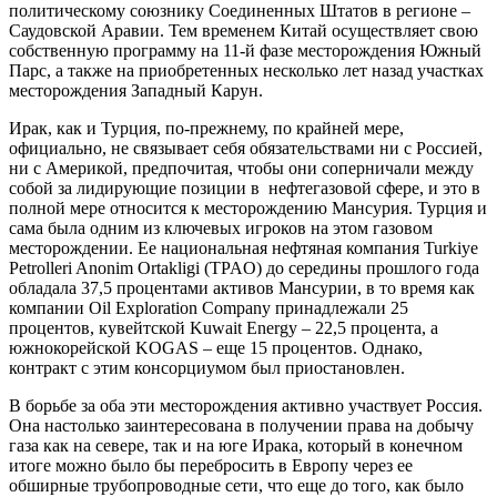
политическому союзнику Соединенных Штатов в регионе –
Саудовской Аравии. Тем временем Китай осуществляет свою
собственную программу на 11-й фазе месторождения Южный
Парс, а также на приобретенных несколько лет назад участках
месторождения Западный Карун.
Ирак, как и Турция, по-прежнему, по крайней мере,
официально, не связывает себя обязательствами ни с Россией,
ни с Америкой, предпочитая, чтобы они соперничали между
собой за лидирующие позиции в нефтегазовой сфере, и это в
полной мере относится к месторождению Мансурия. Турция и
сама была одним из ключевых игроков на этом газовом
месторождении. Ее национальная нефтяная компания Turkiye
Petrolleri Anonim Ortakligi (TPAO) до середины прошлого года
обладала 37,5 процентами активов Мансурии, в то время как
компании Oil Exploration Company принадлежали 25
процентов, кувейтской Kuwait Energy – 22,5 процента, а
южнокорейской KOGAS – еще 15 процентов. Однако,
контракт с этим консорциумом был приостановлен.
В борьбе за оба эти месторождения активно участвует Россия.
Она настолько заинтересована в получении права на добычу
газа как на севере, так и на юге Ирака, который в конечном
итоге можно было бы перебросить в Европу через ее
обширные трубопроводные сети, что еще до того, как было