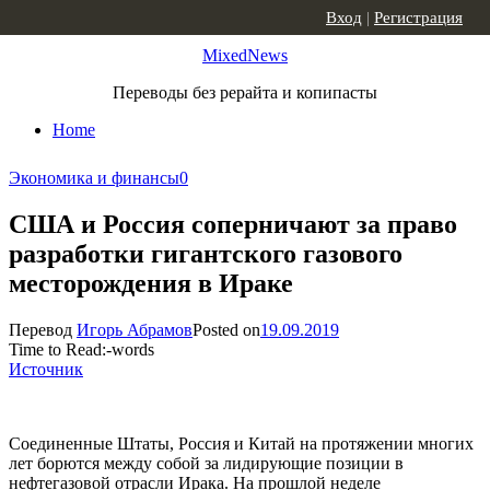
Skip to content
Вход
|
Регистрация
MixedNews
Переводы без рерайта и копипасты
Home
Экономика и финансы
0
США и Россия соперничают за право
разработки гигантского газового
месторождения в Ираке
Перевод
Игорь Абрамов
Posted on
19.09.2019
Time to Read:
-
words
Источник
Соединенные Штаты, Россия и Китай на протяжении многих
лет борются между собой за лидирующие позиции в
нефтегазовой отрасли Ирака. На прошлой неделе