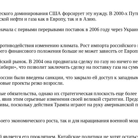
ческого доминирования США форсирует эту нужду. В 2000-х Пут
кой нефти и газа как в Европу, так и в Азию.
начала с первыми перерывами поставок в 2006 году через Украин
отиводействия изменению климата. Рост импорта российского га
оего финансового положения больше не может зависеть от Европ
йский рынок. В 2004 она продвигала сделку по газу но ничего не
бири», что позволит заключить сделку на поставку газа на сумм
 России были введены санкции, что закрыло ей доступ к западн
овые проекты резко возросли.
вые обязательства, однако их стратегическая плоскость еще бо
й, явив этим серьезные изменения своей великой стратегии. Пр
ативы, поскольку действия Трампа играют на руку американской
воего экономического роста, так и для наращивания военной мощ
 является его проклятием. Китайские политики не хотят остать