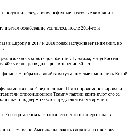
ин подчинил государству нефтяные и газовые компании
у и затем ослабевание усилилось после 2014-го и
за в Европу в 2017 и 2018 годах заслуживает внимания, но
ы.
 реализовалось вплоть до событий с Крымом, когда Россия
у 400 миллиардов долларов в течение 30 лет.
ым финансам, образовавшийся вакуум пожелает заполнить Китай.
лее фундаментальна. Соединенные Штаты продемонстрировали
едставители оппозиционной Трампу партии критикуют его за
 политике и поддерживаются представителями армии и
и. Его стремления к экологически чистой энергетике в
ся ни с чем, реши Америка наложить санкции на продажу