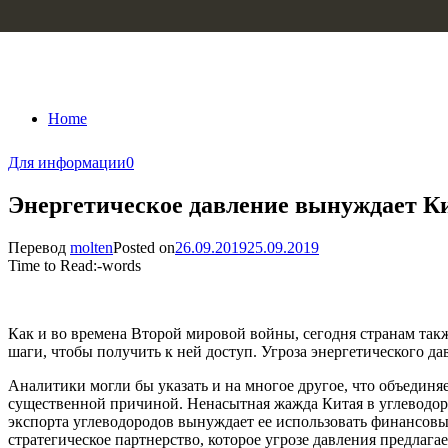
Skip to content
Home
Для информации
0
Энергетическое давление вынуждает К
Перевод
molten
Posted on
26.09.2019
25.09.2019
Time to Read:
-
words
Как и во времена Второй мировой войны, сегодня странам так
шаги, чтобы получить к ней доступ. Угроза энергетического д
Аналитики могли бы указать и на многое другое, что объединя
существенной причиной. Ненасытная жажда Китая в углеводород
экспорта углеводородов вынуждает ее использовать финансов
стратегическое партнерство, которое угрозе давления предлаг