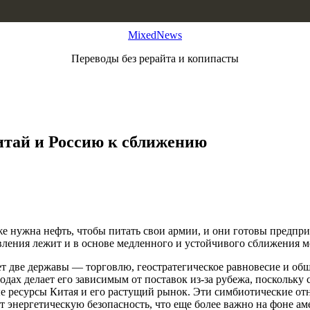
MixedNews
Переводы без рерайта и копипасты
итай и Россию к сближению
же нужна нефть, чтобы питать свои армии, и они готовы предп
авления лежит и в основе медленного и устойчивого сближения м
ет две державы — торговлю, геостратегическое равновесие и общ
ах делает его зависимым от поставок из-за рубежа, поскольку с
ые ресурсы Китая и его растущий рынок. Эти симбиотические о
ает энергетическую безопасность, что еще более важно на фоне