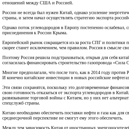
отношений между США и Россией.
России не всегда был нужен Китай, однако усиление энергети
страны, и затем начал осуществлять стратегию экспорта российс
Однако поток углеводородов в Европу постепенно ослабевал, с
присоединения к России Крыма.
Европейский рынок сокращается из-за роста СПГ и политики пр
скорее станет исключением, чем правилом. Россия в смысле св
Поэтому Россия решила подстраховаться, открыв для себя кита
согласилась финансировать строительство газопровода «Сила Си
Многие предполагали, что после того, как в 2014 году против
И конечно китайские инвестиции в новых российские нефтегаз
Эти связи сохранятся, поскольку это долговременные финансо
свою готовность отказаться от экспорта углеводородов в Кита
развязывание торговой войны с Китаем, но у них нет альтерн
спецслужб страны.
Китаю необходимо обеспечить поставки нефти и газа как для с
среднесрочной перспективе не смогут ему этого обеспечить.
Между тем зависимость Китая от иностранных энергоносителей