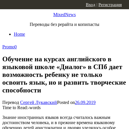
Skip to content
Вход
|
Регистрация
MixedNews
Переводы без рерайта и копипасты
Home
Promo
0
Обучение на курсах английского в
языковой школе «Диалог» в СПб дает
возможность ребенку не только
освоить язык, но и развить творческие
способности
Перевод
Сергей Лукавский
Posted on
26.09.2019
Time to Read:
-
words
Знание иностранных языков всегда считалось важным
достоинством человека, и в прежние времена языковому
обучению детей аристократии и дворян уделялось особое