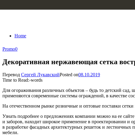
Skip to content
Home
Promo
0
Декоративная нержавеющая сетка востр
Перевод
Сергей Лукавский
Posted on
08.10.2019
Time to Read:
-
words
Для огораживания различных объектов – будь то детский сад, 
применяются современные системы ограждений, в качестве сос
На отечественном рынке розничные и оптовые поставки сет
Узнать подробнее о предложениях компании можно на ее сайте
и заборов, находит широкое применение в проектировании и о
в разработке фасадных архитектурных решеток и лестничных па
мебели.