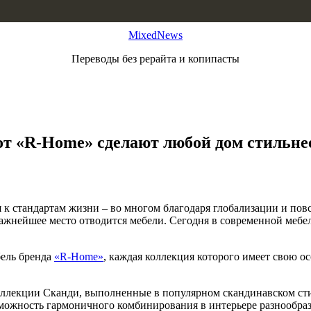
MixedNews
Переводы без рерайта и копипасты
т «R-Home» сделают любой дом стильне
к стандартам жизни – во многом благодаря глобализации и пов
ажнейшее место отводится мебели. Сегодня в современной мебел
бель бренда
«R-Home»
, каждая коллекция которого имеет свою о
ллекции Сканди, выполненные в популярном скандинавском сти
зможность гармоничного комбинирования в интерьере разнообра