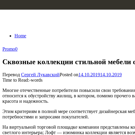
Skip to content
Home
Promo
0
Сквозные коллекции стильной мебели о
Перевод
Сергей Лукавский
Posted on
14.10.2019
14.10.2019
Time to Read:
-
words
Многие отечественные потребители повысили свои требования 
относится к обустройству жилищ, в котором, помимо прочего в
красота и надежность.
Этим критериям в полной мере соответствует дизайнерская ме
потребностями и запросами покупателей.
На виртуальной торговой площадке компании представлены ко
светлого интерьера; Лофт — изюминка коллекции является во