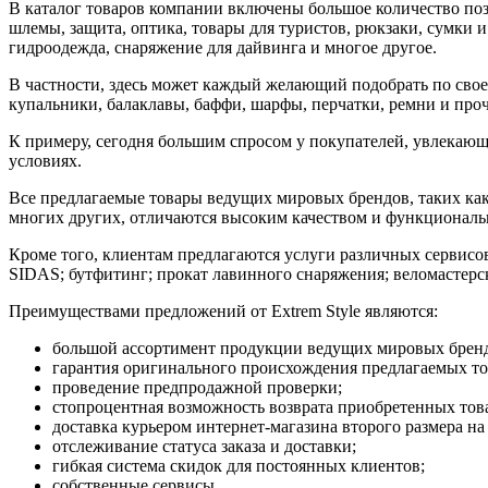
В каталог товаров компании включены большое количество пози
шлемы, защита, оптика, товары для туристов, рюкзаки, сумки 
гидроодежда, снаряжение для дайвинга и многое другое.
В частности, здесь может каждый желающий подобрать по свое
купальники, балаклавы, баффи, шарфы, перчатки, ремни и проч
К примеру, сегодня большим спросом у покупателей, увлекающ
условиях.
Все предлагаемые товары ведущих мировых брендов, таких как FILA
многих других, отличаются высоким качеством и функциональ
Кроме того, клиентам предлагаются услуги различных сервисов
SIDAS; бутфитинг; прокат лавинного снаряжения; веломастерск
Преимуществами предложений от Extrem Style являются:
большой ассортимент продукции ведущих мировых брен
гарантия оригинального происхождения предлагаемых то
проведение предпродажной проверки;
стопроцентная возможность возврата приобретенных тов
доставка курьером интернет-магазина второго размера на
отслеживание статуса заказа и доставки;
гибкая система скидок для постоянных клиентов;
собственные сервисы.