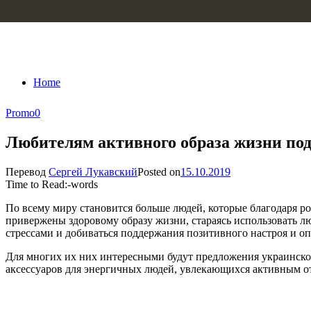
Skip to content
Home
Promo
0
Любителям активного образа жизни под
Перевод
Сергей Лукавский
Posted on
15.10.2019
Time to Read:
-
words
По всему миру становится больше людей, которые благодаря р
привержены здоровому образу жизни, стараясь использовать лю
стрессами и добиваться поддержания позитивного настроя и о
Для многих их них интересными будут предложения украинског
аксессуаров для энергичных людей, увлекающихся активным о