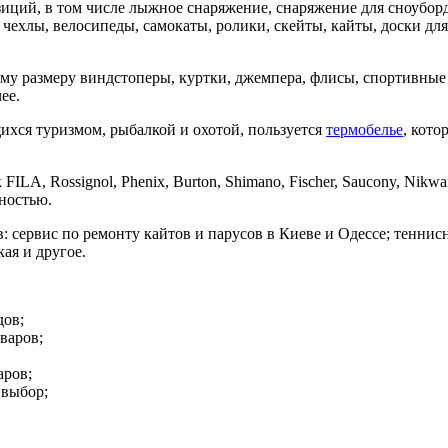
ций, в том числе лыжное снаряжение, снаряжение для сноуборда
и чехлы, велосипеды, самокаты, ролики, скейты, кайты, доски д
му размеру виндстоперы, куртки, джемпера, флисы, спортивные
ее.
ихся туризмом, рыбалкой и охотой, пользуется
термобелье
, кото
, Rossignol, Phenix, Burton, Shimano, Fischer, Saucony, Nikwax, 
ностью.
: сервис по ремонту кайтов и парусов в Киеве и Одессе; тенни
ая и другое.
дов;
варов;
аров;
 выбор;