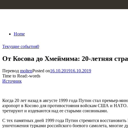
Skip to content
Home
Текущие события
0
От Косова до Хмеймима: 20-летняя стра
Перевод
molten
Posted on
16.10.2019
16.10.2019
Time to Read:
-
words
Источник
Когда 20 лет назад в августе 1999 года Путин стал премьер-ми
аэропорт в Косово для противостояния войскам США и НАТО. Эт
третируют и издеваются над ее старыми союзниками.
С тех памятных дней 1999 года Путин стремится восстановить 
уничтожения турками российского боевого самолета, многие ду