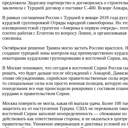
предложила Эрдогану партнерство и договорилась о строительс
заключила с Турцией договор о поставке С-400. Вскоре Анкара
В рамках соглашения России с Турцией в январе 2018 года ру
курдской группировкой Отряды народной самообороны. Но это
изоляционистской стратегии «Америка в первую очередь», поэт
плотно работая с Египтом по вопросу Ливии, и организовывая
союзника.
Октябрьское решение Трампа могло застать Россию врасплох. 
создание турецкой зоны контроля над преимущественно курдски
некоторыми курдскими группировками в восточной Сирии, виде
В Москве понимают, что сегодня в восточной Сирии Россия сыг
решать, что будет дальше после обсуждений с Анкарой, Дамаск
этими обсуждениями, сирийские правительственные силы верну
то специальные силы или просто военная полиция, которую он
понедельник все еще происходили рокировки с составом плани
курдами и правительством Сирии.
Москва поверить не могла, какая ей выпала удача. Более 100
защитить их от наступления Турции. США не переживали таког
восточной Сирии заполнят неопределенность — сбежавшие из 
действовать как ответственная сторона, и не оказаться в цен
правительства. Унижение американцев и диктовка условий их 