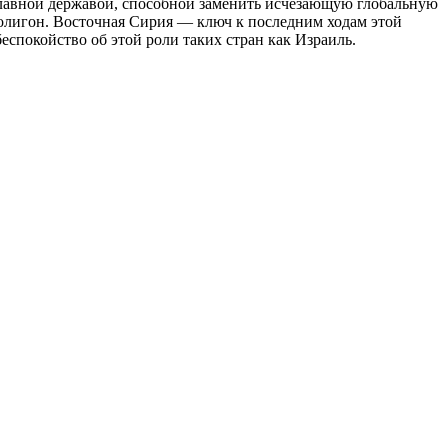
я главной державой, способной заменить исчезающую глобальную
полигон. Восточная Сирия — ключ к последним ходам этой
беспокойство об этой роли таких стран как Израиль.