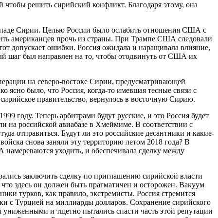
й чтобы решить сирийский конфликт. Благодаря этому, она
-западе Сирии. Целью России было ослабить отношения США с
вить американцев прочь из страны. При Трампе США следовали
 тот допускает ошибки. Россия ожидала и наращивала влияние,
ый шаг был направлен на то, чтобы отодвинуть от США их
операции на северо-востоке Сирии, предусматривающей
 ясно было, что Россия, когда-то имевшая тесные связи с
 сирийское правительство, вернулось в восточную Сирию.
99 году. Теперь арбитрами будут русские, и это Россия будет
ли на российской авиабазе в Хмеймиме. В соответствии с
да отправиться. Будут ли это российские десантники и какие-
ойска снова заняли эту территорию летом 2018 года? В
А намереваются уходить, и обеспечивала сделку между
ирались заключить сделку по приглашению сирийской власти
что здесь он должен быть прагматичен и осторожен. Вакуум
ки турков, как правило, экстремисты. Россия стремится
елки с Турцией на миллиарды долларов. Сохранение сирийского
бя униженными и тщетно пытались спасти часть этой репутации