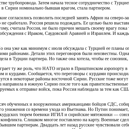
тве трубопровода. Затем начала тесное сотрудничество с Турцие
, в Сирии номинально бывшая врагом, стала партнером.
сские согласились позволить последней занять Африн на северо
 не сработало. Россия решила подождать. Ее целью было выста
ому, считала Россия, не было причин мешать своему врагу пока
 обсуждения с Ираком, Саудовской Аравией и Израилем. И кажд
Но она уже как минимум с июля обсуждала с Турцией ее планы 
ми районами. Детали этих переговоров были неизвестны. Однако
ла в Турции партнера. Но также она хотела, чтобы ее союзник,
рает ту же роль, что НАТО играло в Приштинском аэропорту в 19
ом и курдами. Сообщается, что переговоры с курдами происходи
тся в некоторые районы восточной Сирии. Русские тоже могут ту
а направила в южную Сирию после того как правительственные в
руемых к отправке войск, пока Россия наблюдала за тем как СШ
 тысяч обученных и вооруженных американцами бойцов СДС, соб
о унижения со времени ухода из Вьетнама. Но Путин понимает, 
курдских тюрем боевики ИГИЛ и сирийские мятежники — союзни
тре конфликта. Слишком многое поставлено на карту. Военные сд
бывшим партнерам. Двадцать лет назад русские чувствовали се