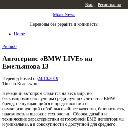
Skip to content
Вход
|
Регистрация
MixedNews
Переводы без рерайта и копипасты
Home
Promo
0
Автосервис «BMW LIVE» на
Емельянова 13
Перевод
Posted on
24.10.2019
Time to Read:
-
words
Немецкий автопром славится на весь мир, но
бескомпромиссно лучшим среди лучших считается BMW –
бренд, не нуждающийся в представлении и
символизирующий собой высочайшее качество, безопасность,
надежность и высокие технологии. Сборка, дизайн и
технические характеристики автомобилей БМВ неповторимы
и уникальны, а в совокупности с доступной для среднего