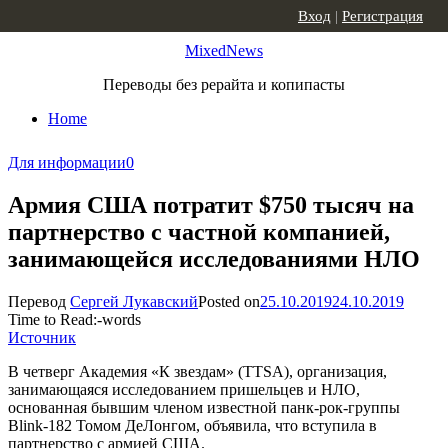
Skip to content
Вход
|
Регистрация
MixedNews
Переводы без рерайта и копипасты
Home
Для информации
0
Армия США потратит $750 тысяч на
партнерство с частной компанией,
занимающейся исследованиями НЛО
Перевод
Сергей Лукавский
Posted on
25.10.2019
24.10.2019
Time to Read:
-
words
Источник
В четверг Академия «К звездам» (TTSA), организация,
занимающаяся исследованием пришельцев и НЛО,
основанная бывшим членом известной панк-рок-группы
Blink-182 Томом ДеЛонгом, объявила, что вступила в
партнерство с армией США.