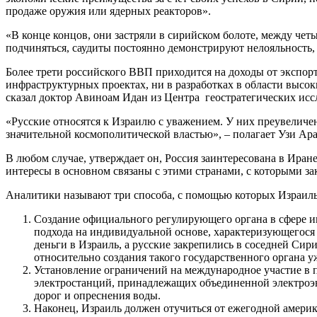
продаже оружия или ядерных реакторов».
«В конце концов, они застряли в сирийском болоте, между чет
подчиняться, саудиты постоянно демонстрируют нелояльность, 
Более трети российского ВВП приходится на доходы от экспор
инфраструктурных проектах, ни в разработках в области выс
сказал доктор Авиноам Идан из Центра геостратегических исс
«Русские относятся к Израилю с уважением. У них преувеличе
значительной космополитической властью», – полагает Узи Ар
В любом случае, утверждает он, Россия заинтересована в Иране
интересы в основном связаны с этими странами, с которыми з
Аналитики называют три способа, с помощью которых Израиль
Создание официального регулирующего органа в сфере 
подхода на индивидуальной основе, характеризующегося
деньги в Израиль, а русские закрепились в соседней Си
относительно создания такого государственного органа у
Установление ограничений на международное участие в 
электростанций, принадлежащих объединенной электроэнер
дорог и опреснения воды.
Наконец, Израиль должен отучиться от ежегодной амери