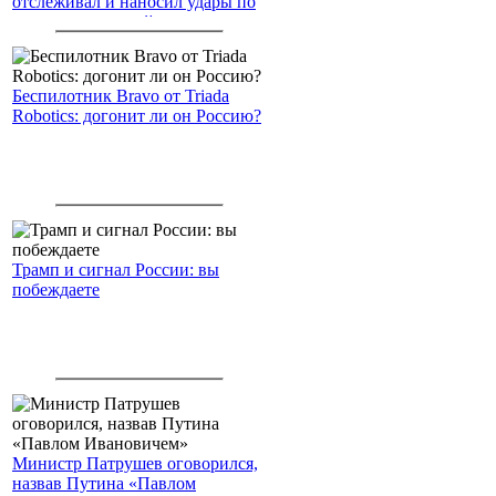
отслеживал и наносил удары по
американским войскам
Беспилотник Bravo от Triada
Robotics: догонит ли он Россию?
Трамп и сигнал России: вы
побеждаете
Министр Патрушев оговорился,
назвав Путина «Павлом