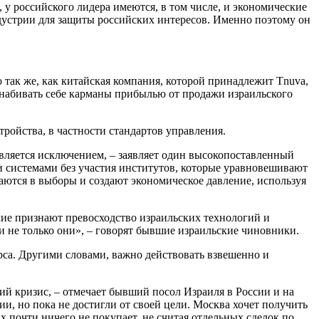
 у российского лидера имеются, в том числе, и экономические
ндустрии для защиты российских интересов. Именно поэтому он
 так же, как китайская компания, которой принадлежит Tnuva,
 набивать себе карманы прибылью от продажи израильского
ройства, в частности стандартов управления.
вляется исключением, – заявляет один высокопоставленный
и системами без участия институтов, которые уравновешивают
аются в выборы и создают экономическое давление, используя
ские признают превосходство израильских технологий и
 и не только они», – говорят бывшие израильские чиновники.
рса. Другими словами, важно действовать взвешенно и
ий кризис, – отмечает бывший посол Израиля в России и на
и, но пока не достигли от своей цели. Москва хочет получить
х почти ничего не покупает, не считая отдельных сделок по