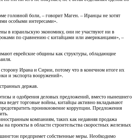
ме головной боли, – говорит Маген. – Иранцы не хотят
оими особыми интересами».
ены в израильскую экономику, они не участвуют ни в
гроками по сравнению с китайцами или американцами», –
нимают еврейские общины как структуры, обладающие
аиля.
а сторону Ирана и Сирии, потому что в конечном итоге их
ики и экспорта вооружений».
остранных держав.
ртизы и одобрения деловых предложений, вместо нынешнего
ика ведет торговые войны, китайцы активно вкладывают
ы предотвратить проникновение коррупции. Предложения
ить.
 иностранным компаниям, таких как недавняя продажа
еры на проекты в области строительства скоростных железных
Вашингтон предпримет собственные меры. Необходимо