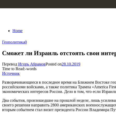
Skip to content
Home
Геополитика
0
Сможет ли Израиль отстоять свои инт
Перевод
Игорь Абрамов
Posted on
28.10.2019
Time to Read:
-
words
Источник
Разворачивающиеся в последнее время на Ближнем Востоке гео
российскими войсками, а также политика Трампа «America First
экономических интересов России. Дело в том, что если Израиль
Два события, произошедшие на прошлой неделе, лишь усилива
своего решения направить 2800 американских военнослужащих в
вторым событием стал визит президента России Владимира Пу