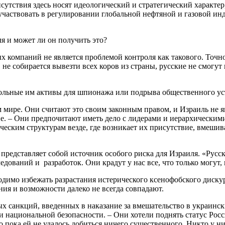
утствия здесь носят идеологический и стратегический характер,
 участвовать в регулировании глобальной нефтяной и газовой и
ля и может ли он получить это?
х компаний не является проблемой контроля как такового. Точно
е собирается вывезти всех коров из страны, русские не смогут
рольные им активы для шпионажа или подрыва общественного уст
 мире. Они считают это своим законным правом, и Израиль не я
е. – Они предпочитают иметь дело с лидерами и иерархическим
еским структурам везде, где возникает их присутствие, вмешив
 представляет собой источник особого риска для Израиля. «Рус
дований и разработок. Они крадут у нас все, что только могут,
димо избежать разрастания истерического ксенофобского диску
ия и возможности далеко не всегда совпадают.
х санкций, введенных в наказание за вмешательство в украинск
 национальной безопасности. – Они хотели поднять статус Росси
 пока ей не удалось добиться ничего существенного. Никто у ни