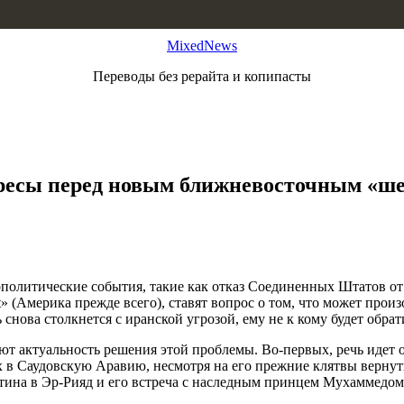
MixedNews
Переводы без рерайта и копипасты
ересы перед новым ближневосточным «ше
политические события, такие как отказ Соединенных Штатов от
» (Америка прежде всего), ставят вопрос о том, что может произ
 снова столкнется с иранской угрозой, ему не к кому будет обр
ют актуальность решения этой проблемы. Во-первых, речь иде
 Саудовскую Аравию, несмотря на его прежние клятвы вернуть во
тина в Эр-Рияд и его встреча с наследным принцем Мухаммедом