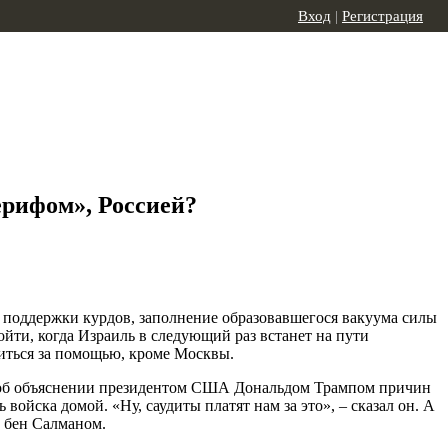
Вход
|
Регистрация
рифом», Россией?
 поддержки курдов, заполнение образовавшегося вакуума силы
ойти, когда Израиль в следующий раз встанет на пути
атиться за помощью, кроме Москвы.
т об объяснении президентом США Дональдом Трампом причин
йска домой. «Ну, саудиты платят нам за это», – сказал он. А
 бен Салманом.