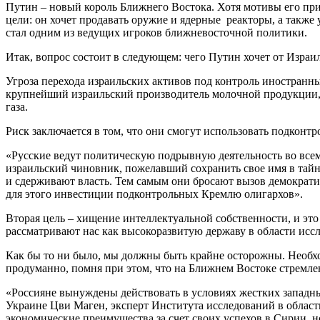
Путин – новый король Ближнего Востока. Хотя мотивы его прис
цели: он хочет продавать оружие и ядерные реакторы, а также
стал одним из ведущих игроков ближневосточной политики.
Итак, вопрос состоит в следующем: чего Путин хочет от Израи
Угроза перехода израильских активов под контроль иностранны
крупнейший израильский производитель молочной продукции, н
газа.
Риск заключается в том, что они смогут использовать подконт
«Русские ведут политическую подрывную деятельность во всем
израильский чиновник, пожелавший сохранить свое имя в тайн
и сдерживают власть. Тем самым они бросают вызов демократич
для этого инвестиции подконтрольных Кремлю олигархов».
Вторая цель – хищение интеллектуальной собственности, и это
рассматривают нас как высокоразвитую державу в области иссле
Как бы то ни было, мы должны быть крайне осторожны. Необхо
продуманно, помня при этом, что на Ближнем Востоке стремлен
«Россияне вынуждены действовать в условиях жестких западны
Украине Цви Маген, эксперт Института исследований в области
экономические преимущества за счет своих успехов в Сирии, но