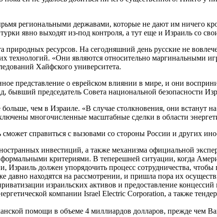
ырьмя региональными державами, которые не дают им ничего кро
турки явно выходят из-под контроля, а тут еще и Израиль со св
та природных ресурсов. На сегодняшний день русские не вовлеч
оких технологий. «Они являются относительно маргинальными и
ледований Хайфского университета.
нное представление о еврейском влиянии в мире, и они воспри
ад, бывший председатель Совета национальной безопасности Изр
 больше, чем в Израиле. «В случае столкновения, они встанут н
аключены многочисленные масштабные сделки в области энергет
 сможет справиться с вызовами со стороны России и других ин
иностранных инвестиций, а также механизма официальной экспе
 формальными критериями. В теперешней ситуации, когда Амер
рии, Израиль должен упорядочить процесс сотрудничества, чтоб
же давно находятся на рассмотрении, и пришла пора их осуществ
приватизации израильских активов и предоставление концессий
гетической компании Israel Electric Corporation, а также тенд
канской помощи в объеме 4 миллиардов долларов, прежде чем 