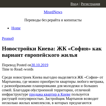
Skip to content
Вход
|
Регистрация
MixedNews
Переводы без рерайта и копипасты
Home
Promo
0
Новостройки Киева: ЖК «София» как
вариант европейского жилья
Перевод
Posted on
30.10.2019
Time to Read:
-
words
Среди новостроек Киева выгодно выделяется ЖК «София» от
Мартынова, где можно приобрести квартиры любого метража,
с разнообразными планировками для молодежи и больших
семей. Благодаря обустроенной территории, отличной
инфраструктуре
продажа квартир в Киеве
пользуется
растущей популярностью. Застройщик Мартынов возводит
несколько жилых комплексов, в которых предлагаются