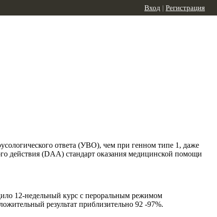
Вход
|
Регистрация
усологического ответа (УВО), чем при генном типе 1, даже
ого действия (DAA) стандарт оказания медицинской помощи
дило 12-недельный курс с пероральным режимом
ложительный результат приблизительно 92 -97%.