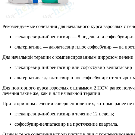
Рекомендуемые сочетания для начального курса взрослых с ген
глекапревир-пибрентасвир — 8 недель или софосбувир-в
альтернатива — даклатасвир плюс софосбувир — на прот
Для начальной терапии с компенсированным циррозом печени 
глекапревир-пибрентасвир или софосбувир-велпатасвир 
альтернатива: даклатасвир плюс софосбувир: от четырех 
Для повторного курса взрослых с штаммом 2 HCV, ранее полу
лечения такие же, как и для начальной терапии.
При вторичном лечении совершеннолетних, которые ранее не 
глекапревир-пибрентасвир в течение 12 недель;
софосбувир-велпатасвир на протяжение квартала.
Одни и те же сочетания используются у лиц с компенсированн