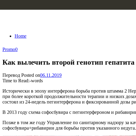
Skip to content
Home
Promo
0
Как вылечить второй генотип гепатита
Перевод
Posted on
06.11.2019
Time to Read:
-
words
Исторически в эпоху интерферона борьба против штамма 2 Hepa
при более короткой продолжительности терапии и низких доз
состоял из 24-недель пегинтерферона и фиксированной дозы ри
В 2013 году схема софосбувира с пегинтерфероном и рибавири
Позже в том же году Управление по санитарному надзору за 
софосбувира+рибавирин для борьбы против указанного недуга.