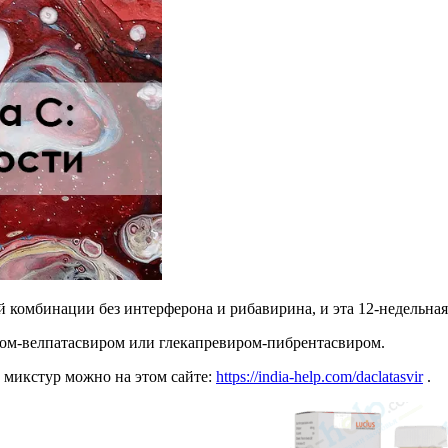
рвой комбинации без интерферона и рибавирина, и эта 12-недельн
ом-велпатасвиром или глекапревиром-пибрентасвиром.
 микстур можно на этом сайте:
https://india-help.com/daclatasvir
.