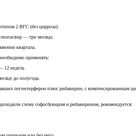
отипом 2 ВГС (без цирроза):
елпатасвир — три месяца;
яжении квартала.
необходимо применять:
— 12 недель
месяце до полугода.
чавших пегинтерферон плюс рибавирин, с компенсированным цир
проходили схему софосбувиром и рибавирином, рекомендуется:
ым циррозом или без него.