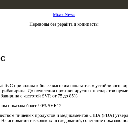
MixedNews
Переводы без рерайта и копипасты
 С
titis C приводила к более высоким показателям устойчивого вир
ах рибавирина. До появления противовирусных препаратов прям
бавирина с частотой SVR от 75 до 85%.
ном показала более 90% SVR12.
качеством пищевых продуктов и медикаментов США (FDA) утвер
 На основании нескольких исследований, сочетание показало по