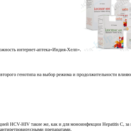
ожность интернет-аптека«Индия-Хелп».
 второго генотипа на выбор режима и продолжительности влияю
ией HCV-HIV такие же, как и для моноинфекции Hepatitis C, за
 антиретровирусными препаратами.