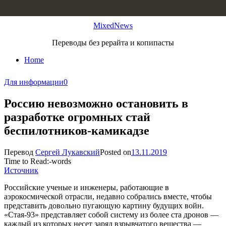
Skip to content
MixedNews
Переводы без рерайта и копипасты
Home
Для информации
0
Россию невозможно остановить в
разработке огромных стай
беспилотников-камикадзе
Перевод
Сергей Лукавский
Posted on
13.11.2019
Time to Read:
-
words
Источник
Российские ученые и инженеры, работающие в
аэрокосмической отрасли, недавно собрались вместе, чтобы
представить довольно пугающую картину будущих войн.
«Стая-93» представляет собой систему из более ста дронов —
каждый из которых несет заряд взрывчатого вещества —