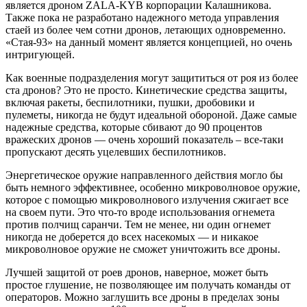
является дроном ZALA-KYB корпорации Калашникова.
Также пока не разработано надежного метода управления
стаей из более чем сотни дронов, летающих одновременно.
«Стая-93» на данный момент является концепцией, но очень
интригующей.
Как военные подразделения могут защититься от роя из более
ста дронов? Это не просто. Кинетические средства защиты,
включая ракеты, беспилотники, пушки, дробовики и
пулеметы, никогда не будут идеальной обороной. Даже самые
надежные средства, которые сбивают до 90 процентов
вражеских дронов — очень хороший показатель – все-таки
пропускают десять уцелевших беспилотников.
Энергетическое оружие направленного действия могло бы
быть немного эффективнее, особенно микроволновое оружие,
которое с помощью микроволнового излучения сжигает все
на своем пути. Это что-то вроде использования огнемета
против полчищ саранчи. Тем не менее, ни один огнемет
никогда не доберется до всех насекомых — и никакое
микроволновое оружие не сможет уничтожить все дроны.
Лучшей защитой от роев дронов, наверное, может быть
простое глушение, не позволяющее им получать команды от
операторов. Можно заглушить все дроны в пределах зоны