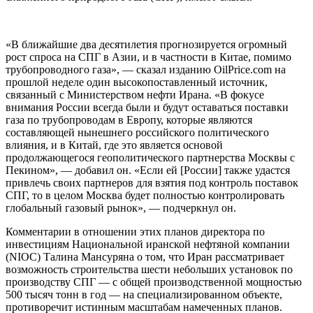
«В ближайшие два десятилетия прогнозируется огромный
рост спроса на СПГ в Азии, и в частности в Китае, помимо
трубопроводного газа», — сказал изданию OilPrice.com на
прошлой неделе один высокопоставленный источник,
связанный с Министерством нефти Ирана. «В фокусе
внимания России всегда были и будут оставаться поставки
газа по трубопроводам в Европу, которые являются
составляющей нынешнего российского политического
влияния, и в Китай, где это является основой
продолжающегося геополитического партнерства Москвы с
Пекином», — добавил он. «Если ей [России] также удастся
привлечь своих партнеров для взятия под контроль поставок
СПГ, то в целом Москва будет полностью контролировать
глобальный газовый рынок», — подчеркнул он.
Комментарии в отношении этих планов директора по
инвестициям Национальной иранской нефтяной компании
(NIOC) Талина Мансуряна о том, что Иран рассматривает
возможность строительства шести небольших установок по
производству СПГ — с общей производственной мощностью
500 тысяч тонн в год — на специализированном объекте,
противоречит истинным масштабам намеченных планов.