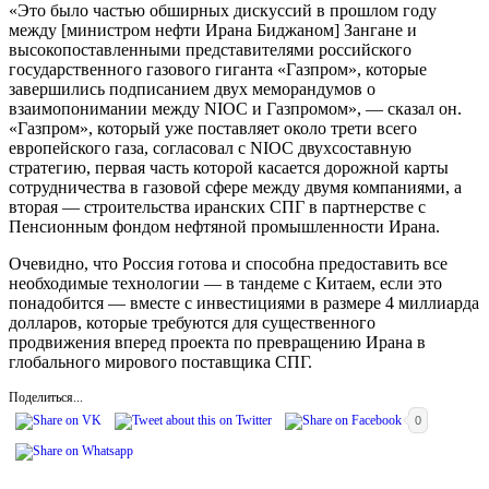
«Это было частью обширных дискуссий в прошлом году
между [министром нефти Ирана Биджаном] Зангане и
высокопоставленными представителями российского
государственного газового гиганта «Газпром», которые
завершились подписанием двух меморандумов о
взаимопонимании между NIOC и Газпромом», — сказал он.
«Газпром», который уже поставляет около трети всего
европейского газа, согласовал с NIOC двухсоставную
стратегию, первая часть которой касается дорожной карты
сотрудничества в газовой сфере между двумя компаниями, а
вторая — строительства иранских СПГ в партнерстве с
Пенсионным фондом нефтяной промышленности Ирана.
Очевидно, что Россия готова и способна предоставить все
необходимые технологии — в тандеме с Китаем, если это
понадобится — вместе с инвестициями в размере 4 миллиарда
долларов, которые требуются для существенного
продвижения вперед проекта по превращению Ирана в
глобального мирового поставщика СПГ.
Поделиться...
0