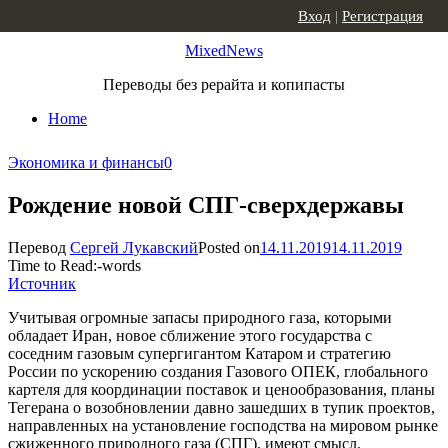
Skip to content
Вход
|
Регистрация
MixedNews
Переводы без рерайта и копипасты
Home
Экономика и финансы
0
Рождение новой СПГ-сверхдержавы
Перевод
Сергей Лукавский
Posted on
14.11.2019
14.11.2019
Time to Read:
-
words
Источник
Учитывая огромные запасы природного газа, которыми
обладает Иран, новое сближение этого государства с
соседним газовым супергигантом Катаром и стратегию
России по ускорению создания Газового ОПЕК, глобального
картеля для координации поставок и ценообразования, планы
Тегерана о возобновлении давно зашедших в тупик проектов,
направленных на установление господства на мировом рынке
сжиженного природного газа (СПГ), имеют смысл.