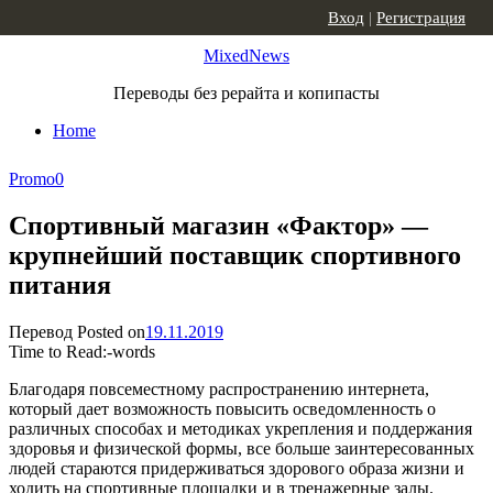
Skip to content
Вход
|
Регистрация
MixedNews
Переводы без рерайта и копипасты
Home
Promo
0
Спортивный магазин «Фактор» —
крупнейший поставщик спортивного
питания
Перевод
Posted on
19.11.2019
Time to Read:
-
words
Благодаря повсеместному распространению интернета,
который дает возможность повысить осведомленность о
различных способах и методиках укрепления и поддержания
здоровья и физической формы, все больше заинтересованных
людей стараются придерживаться здорового образа жизни и
ходить на спортивные площадки и в тренажерные залы.