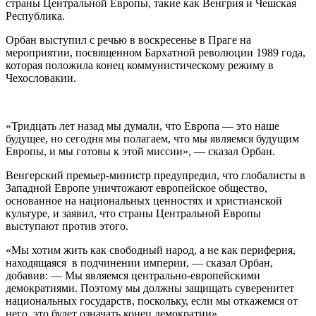
страны Центральной Европы, такие как Венгрия и Чешская
Республика.
Орбан выступил с речью в воскресенье в Праге на
мероприятии, посвященном Бархатной революции 1989 года,
которая положила конец коммунистическому режиму в
Чехословакии.
«Тридцать лет назад мы думали, что Европа — это наше
будущее, но сегодня мы полагаем, что мы являемся будущим
Европы, и мы готовы к этой миссии», — сказал Орбан.
Венгерский премьер-министр предупредил, что глобалисты в
Западной Европе уничтожают европейское общество,
основанное на национальных ценностях и христианской
культуре, и заявил, что страны Центральной Европы
выступают против этого.
«Мы хотим жить как свободный народ, а не как периферия,
находящаяся в подчинении империи, — сказал Орбан,
добавив: — Мы являемся центрально-европейскими
демократиями. Поэтому мы должны защищать суверенитет
национальных государств, поскольку, если мы откажемся от
него, это будет означать конец демократии».