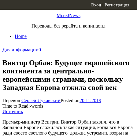
Skip to content
Вход
|
Регистрация
MixedNews
Переводы без рерайта и копипасты
Home
Для информации
0
Виктор Орбан: Будущее европейского
континента за центрально-
европейскими странами, поскольку
Западная Европа отжила свой век
Перевод
Сергей Лукавский
Posted on
20.11.2019
Time to Read:
-
words
Источник
Премьер-министр Венгрии Виктор Орбан заявил, что в
Западной Европе сложилась такая ситуация, когда вся Европа
ради своего светлого будущего должна устремить взоры на