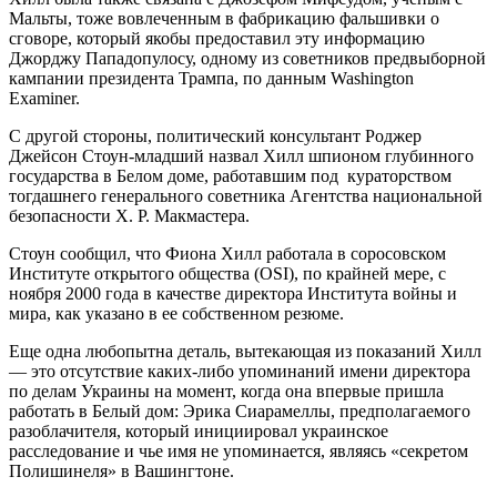
Мальты, тоже вовлеченным в фабрикацию фальшивки о
сговоре, который якобы предоставил эту информацию
Джорджу Пападопулосу, одному из советников предвыборной
кампании президента Трампа, по данным Washington
Examiner.
С другой стороны, политический консультант Роджер
Джейсон Стоун-младший назвал Хилл шпионом глубинного
государства в Белом доме, работавшим под кураторством
тогдашнего генерального советника Агентства национальной
безопасности Х. Р. Макмастера.
Стоун сообщил, что Фиона Хилл работала в соросовском
Институте открытого общества (OSI), по крайней мере, с
ноября 2000 года в качестве директора Института войны и
мира, как указано в ее собственном резюме.
Еще одна любопытна деталь, вытекающая из показаний Хилл
— это отсутствие каких-либо упоминаний имени директора
по делам Украины на момент, когда она впервые пришла
работать в Белый дом: Эрика Сиарамеллы, предполагаемого
разоблачителя, который инициировал украинское
расследование и чье имя не упоминается, являясь «секретом
Полишинеля» в Вашингтоне.