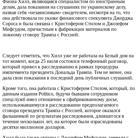
Фиона Хилл, являющаяся специалистом по иностранным
делам, дала показания на слушаниях по украинскому делу,
назвав себя «независимым» свидетелем, несмотря на то, что
она действовала по указке финансового спекулянта Джорджа
Сороса и была связана с Кристофером Стилом и Джозефом
Мифсудом, причастным к фабрикации материалов по
ложному сговору Трампа с Россией.
Следует отметить, что Хилл уже не работала на Белый дом на
тот момент, когда 25 июля состоялся телефонный разговор,
который привел к расследованию в рамках процедуры
импичмента президента Дональда Трампа. Тем не менее, она
дала свои показания в последний день публичных слушаний.
Кроме того, она работала с Кристофером Стилом, который, по
данным издания Politico, будучи бывшим сотрудником
спецслужб имел отношение к сфабрикованному досье,
использовавшемуся в расследовании предполагаемого
сговора президента Трампа с Россией, которое оказался
фальшивкой по результатам расследования, длившегося в
течение нескольких лет, на которое были израсходованы
десятки миллионов долларов.
Хилл была также связана с Джозефом Мифсудом, ученым с