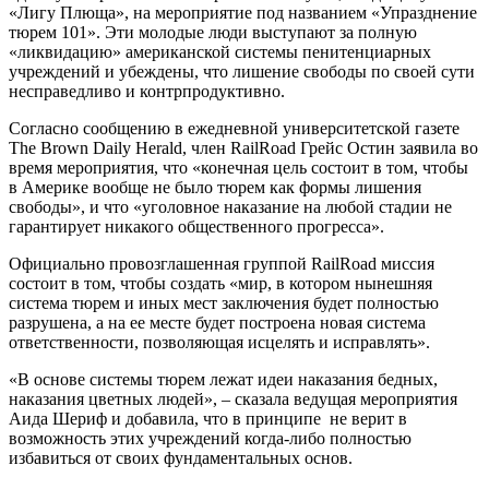
«Лигу Плюща», на мероприятие под названием «Упразднение
тюрем 101». Эти молодые люди выступают за полную
«ликвидацию» американской системы пенитенциарных
учреждений и убеждены, что лишение свободы по своей сути
несправедливо и контрпродуктивно.
Согласно сообщению в ежедневной университетской газете
The Brown Daily Herald, член RailRoad Грейс Остин заявила во
время мероприятия, что «конечная цель состоит в том, чтобы
в Америке вообще не было тюрем как формы лишения
свободы», и что «уголовное наказание на любой стадии не
гарантирует никакого общественного прогресса».
Официально провозглашенная группой RailRoad миссия
состоит в том, чтобы создать «мир, в котором нынешняя
система тюрем и иных мест заключения будет полностью
разрушена, а на ее месте будет построена новая система
ответственности, позволяющая исцелять и исправлять».
«В основе системы тюрем лежат идеи наказания бедных,
наказания цветных людей», – сказала ведущая мероприятия
Аида Шериф и добавила, что в принципе не верит в
возможность этих учреждений когда-либо полностью
избавиться от своих фундаментальных основ.