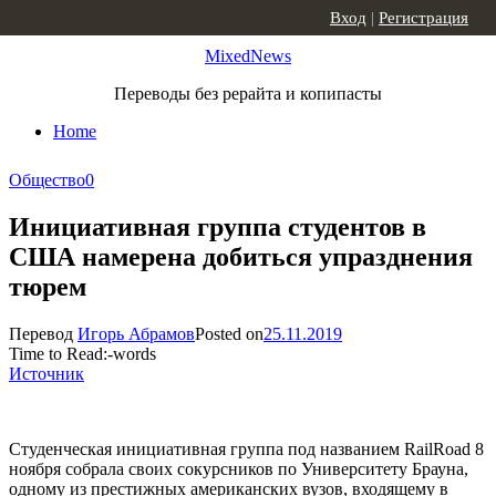
Skip to content
Вход
|
Регистрация
MixedNews
Переводы без рерайта и копипасты
Home
Общество
0
Инициативная группа студентов в
США намерена добиться упразднения
тюрем
Перевод
Игорь Абрамов
Posted on
25.11.2019
Time to Read:
-
words
Источник
Студенческая инициативная группа под названием RailRoad 8
ноября собрала своих сокурсников по Университету Брауна,
одному из престижных американских вузов, входящему в