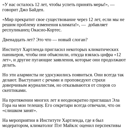
«У нас осталось 12 лет, чтобы успеть принять меры!», —
говорит Джо Байден.
«Мир прекратит свое существование через 12 лет, если мы не
решим проблему изменения климата!», — добавляет
респуликанец Окасио-Кортес.
Двенадцать лет? Это что — новый слоган?
Институт Хартленда пригласил некоторых климатических
паникеров, чтобы они объяснили, откуда взялась цифра «12
лет», и другие пугающие заявления, которые они продолжают
делать.
Но эти алармисты не удосужились появиться. Они всегда так
делают. Выступают с речами и проповедуют страхи
доверчивым журналистам, но отказываются от споров со
скептиками.
На протяжении многих лет я неоднократно приглашал Эла
Гора на мои телешоу. Его секретари всегда отвечали, что он
«слишком занят».
На мероприятии в Институте Хартленда, где я был
модератором, климатолог Пэт Майклс оценил перспективы