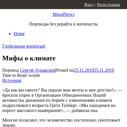
Skip to content
Вход
|
Регистрация
MixedNews
Переводы без рерайта и копипасты
Home
Глобальные вопросы
0
Мифы о климате
Перевод
Сергей Лукавский
Posted on
25.11.2019
25.11.2019
Time to Read:
-
words
Источник
«Да как вы смеете? Вы украли мои мечты и мое детство!», —
бросила упрек в Организации Объединенных Наций
активистка движения по борьбе с изменениями климата
подросткового возраста Грета Тунберг. «Мы находимся на
пороге массового вымирания!», — добавила она.
Многие полагают, что человечество постепенно уничтожает
Землю.