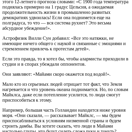
этого 12-летнего прогноза словами: «С 1900 года температура
поднялась примерно на 1 градус Цельсия, а ожидаемая
продолжительность жизни в промышленно развитых
демократиях удвоилась! Если она поднимется еще на
полградуса, то что — вся система рухнет? Это весьма
абсурдное убеждение!».
Астрофизик Вилли Сун добавил: «Все это натяжки, не
имеющие ничего общего с наукой и связанные с эмоциями и
стремлением привлечь к протестам детей».
Если это правда, то я хотел бы, чтобы алармисты приходили в
студии и в спорах убеждали оппонентов.
Они заявляют: «Майами скоро окажется под водой!».
Мало кто из серьезных людей отрицает тот факт, что Земля
нагревается и что уровень океана поднимается. Но, по словам
Майклса, даже если потепление усилится, то люди смогут
приспособиться к этому.
Например, большая часть Голландии находится ниже уровня
моря. «Они сказали, — рассказывает Майклс, — мы будем
приспосабливаться к условиям низменной страны и будем
строить дамбы. Вы хотите сказать, что люди в Майами
настолько глупы, что будут сидеть сложа руки и тонуть?