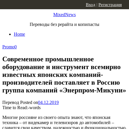
Skip to content
Вход
|
Регистрация
MixedNews
Переводы без рерайта и копипасты
Home
Promo
0
Современное промышленное
оборудование и инструмент всемирно
известных японских компаний-
производителей поставляет в Россию
группа компаний «Энерпром-Микуни»
Перевод
Posted on
04.12.2019
Time to Read:
-
words
Многие россияне из своего опыта знают, что японская
техника – от видекамер и телевизоров до автомобилей –
славится свои качеством, надежностью и функциональностью.