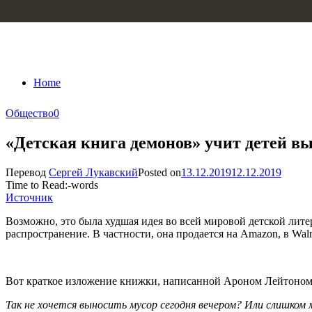
Skip to content
Home
Общество
0
«Детская книга демонов» учит детей в
Перевод
Сергей Лукавский
Posted on
13.12.2019
12.12.2019
Time to Read:
-
words
Источник
Возможно, это была худшая идея во всей мировой детской литер
распространение. В частности, она продается на Amazon, в W
Вот краткое изложение книжки, написанной Ароном Лейтоном
Так не хочется выносить мусор сегодня вечером? Или слишком