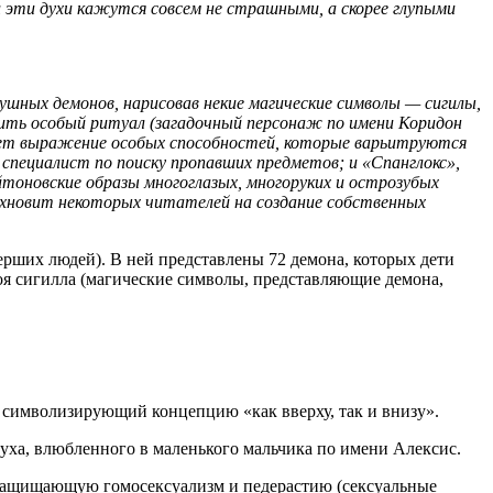
и эти духи кажутся совсем не страшными, а скорее глупыми
шных демонов, нарисовав некие магические символы — сигилы,
нить особый ритуал (загадочный персонаж по имени Коридон
рует выражение особых способностей, которые варьитруются
специалист по поиску пропавших предметов; и «Спанглокс»,
йтоновские образы многоглазых, многоруких и острозубых
дохновит некоторых читателей на создание собственных
мерших людей). В ней представлены 72 демона, которых дети
воя сигилла (магические символы, представляющие демона,
, символизирующий концепцию «как вверху, так и внизу».
уха, влюбленного в маленького мальчика по имени Алексис.
 защищающую гомосексуализм и педерастию (сексуальные