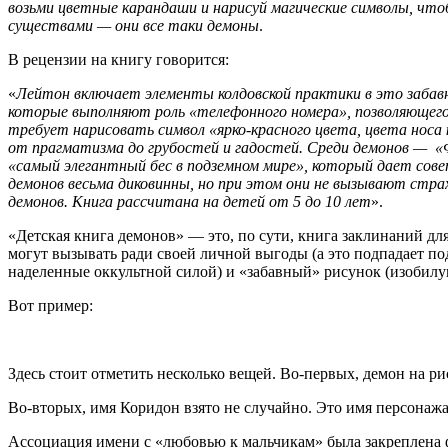
возьми цветные карандаши и нарисуй магические символы, что
существами — они все таки демоны
.
В рецензии на книгу говорится:
«
Лейтон включает элементы колдовской практики в это забавн
которые выполняют роль «телефонного номера», позволяющего
требует нарисовать символ «ярко-красного цвета, цвета носа
от прагматизма до грубостей и гадостей. Среди демонов — «Ф
«самый элегантный бес в подземном мире», который дает сове
демонов весьма диковинны, но при этом они не вызывают стра
демонов. Книга рассчитана на детей от 5 до 10 лет
».
«Детская книга демонов» — это, по сути, книга заклинаний дл
могут вызывать ради своей личной выгоды (а это подпадает п
наделенные оккультной силой) и «забавный» рисунок (изобил
Вот пример:
Здесь стоит отметить несколько вещей. Во-первых, демон на 
Во-вторых, имя Коридон взято не случайно. Это имя персонаж
Ассоциация имени с «любовью к мальчикам» была закреплена