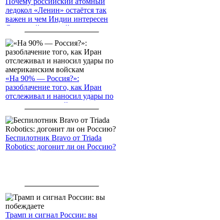
Почему российский атомный
ледокол «Ленин» остаётся так
важен и чем Индии интересен
Северный морской путь
«На 90% — Россия?»:
разоблачение того, как Иран
отслеживал и наносил удары по
американским войскам
Беспилотник Bravo от Triada
Robotics: догонит ли он Россию?
Трамп и сигнал России: вы