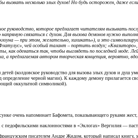
бы вызвать несколько злых духов! Но будь осторожен, даже есл
ое руководство, которое предлагает читателям вызывать послу
 напрямую связаться с духом. Для вызова демонов нужно выпол
 клоуна — при этом, желательно, хихикать»), и это символизи
латулус», чей особый талант – портить воздух; «Квазиторо», 
ты, как одеваться так, чтобы выглядеть по последней моде. Ле
ха, а предлагаемая автором творческая концепция, вероятно, в
я детей (колдовское руководство для вызова злых духов и душ у
од определение черной магии). К каждому демону прилагается с
ующий оккультной символикой).
рисунке очень напоминает Бафомета, показывающего руками жест
а с педофильскими наклонностями в «Эклогах» Вергилия — паст
 французским писателем Андре Жидом, который написал книгу,