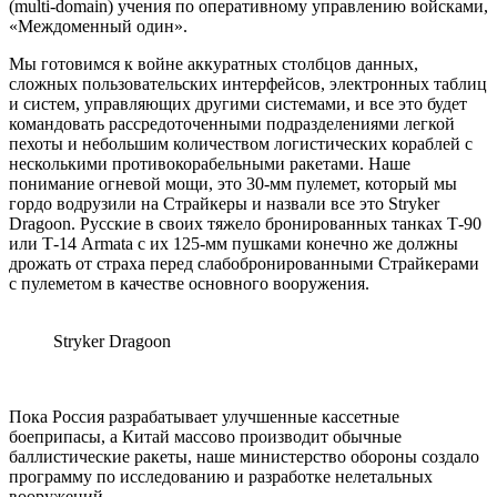
(multi-domain) учения по оперативному управлению войсками,
«Междоменный один».
Мы готовимся к войне аккуратных столбцов данных,
сложных пользовательских интерфейсов, электронных таблиц
и систем, управляющих другими системами, и все это будет
командовать рассредоточенными подразделениями легкой
пехоты и небольшим количеством логистических кораблей с
несколькими противокорабельными ракетами. Наше
понимание огневой мощи, это 30-мм пулемет, который мы
гордо водрузили на Страйкеры и назвали все это Stryker
Dragoon. Русские в своих тяжело бронированных танках Т-90
или Т-14 Armata с их 125-мм пушками конечно же должны
дрожать от страха перед слабобронированными Страйкерами
с пулеметом в качестве основного вооружения.
Stryker Dragoon
Пока Россия разрабатывает улучшенные кассетные
боеприпасы, а Китай массово производит обычные
баллистические ракеты, наше министерство обороны создало
программу по исследованию и разработке нелетальных
вооружений.