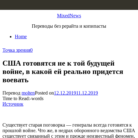
Skip to content
MixedNews
Переводы без рерайта и копипасты
Home
Точка зрения
0
США готовятся не к той будущей
войне, в какой ей реально придется
воевать
Перевод
molten
Posted on
12.12.2019
11.12.2019
Time to Read:
-
words
Источник
Существует старая поговорка — генералы всегда готовятся к
прошлой войне. Что же, в недрах оборонного ведомства США
существует связанный с этим и прежде неизвестный феномен,