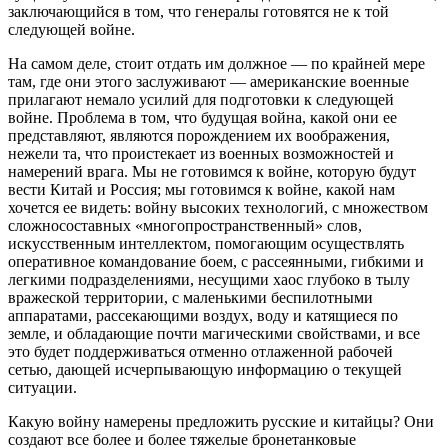
заключающийся в том, что генералы готовятся не к той
следующей войне.
На самом деле, стоит отдать им должное — по крайней мере
там, где они этого заслуживают — американские военные
прилагают немало усилий для подготовки к следующей
войне. Проблема в том, что будущая война, какой они ее
представляют, являются порождением их воображения,
нежели та, что проистекает из военных возможностей и
намерений врага. Мы не готовимся к войне, которую будут
вести Китай и Россия; мы готовимся к войне, какой нам
хочется ее видеть: войну высоких технологий, с множеством
сложносоставных «многопространственный» слов,
искусственным интеллектом, помогающим осуществлять
оперативное командование боем, с рассеянными, гибкими и
легкими подразделениями, несущими хаос глубоко в тылу
вражеской территории, с маленькими беспилотными
аппаратами, рассекающими воздух, воду и катящиеся по
земле, и обладающие почти магическими свойствами, и все
это будет поддерживаться отменно отлаженной рабочей
сетью, дающей исчерпывающую информацию о текущей
ситуации.
Какую войну намерены предложить русские и китайцы? Они
создают все более и более тяжелые бронетанковые