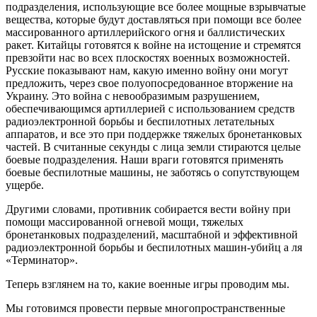
подразделения, использующие все более мощные взрывчатые
вещества, которые будут доставляться при помощи все более
массированного артиллерийского огня и баллистических
ракет. Китайцы готовятся к войне на истощение и стремятся
превзойти нас во всех плоскостях военных возможностей.
Русские показывают нам, какую именно войну они могут
предложить, через свое полуопосредованное вторжение на
Украину. Это война с невообразимым разрушением,
обеспечивающимся артиллерией с использованием средств
радиоэлектронной борьбы и беспилотных летательных
аппаратов, и все это при поддержке тяжелых бронетанковых
частей. В считанные секунды с лица земли стираются целые
боевые подразделения. Наши враги готовятся применять
боевые беспилотные машины, не заботясь о сопутствующем
ущербе.
Другими словами, противник собирается вести войну при
помощи массированной огневой мощи, тяжелых
бронетанковых подразделений, масштабной и эффективной
радиоэлектронной борьбы и беспилотных машин-убийц а ля
«Терминатор».
Теперь взглянем на то, какие военные игры проводим мы.
Мы готовимся провести первые многопространственные