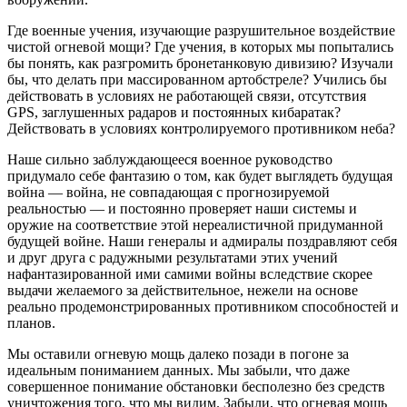
Где военные учения, изучающие разрушительное воздействие
чистой огневой мощи? Где учения, в которых мы попытались
бы понять, как разгромить бронетанковую дивизию? Изучали
бы, что делать при массированном артобстреле? Учились бы
действовать в условиях не работающей связи, отсутствия
GPS, заглушенных радаров и постоянных кибаратак?
Действовать в условиях контролируемого противником неба?
Наше сильно заблуждающееся военное руководство
придумало себе фантазию о том, как будет выглядеть будущая
война — война, не совпадающая с прогнозируемой
реальностью — и постоянно проверяет наши системы и
оружие на соответствие этой нереалистичной придуманной
будущей войне. Наши генералы и адмиралы поздравляют себя
и друг друга с радужными результатами этих учений
нафантазированной ими самими войны вследствие скорее
выдачи желаемого за действительное, нежели на основе
реально продемонстрированных противником способностей и
планов.
Мы оставили огневую мощь далеко позади в погоне за
идеальным пониманием данных. Мы забыли, что даже
совершенное понимание обстановки бесполезно без средств
уничтожения того, что мы видим. Забыли, что огневая мощь