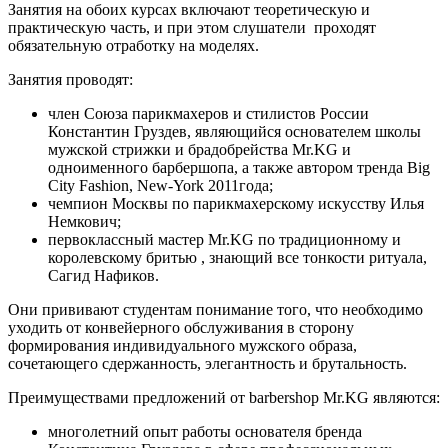
Занятия на обоих курсах включают теоретическую и
практическую часть, и при этом слушатели проходят
обязательную отработку на моделях.
Занятия проводят:
член Союза парикмахеров и стилистов России
Константин Груздев, являющийся основателем школы
мужской стрижки и брадобрейства Mr.KG и
одноименного барбершопа, а также автором тренда Big
City Fashion, New-York 2011года;
чемпион Москвы по парикмахерскому искусству Илья
Немкович;
первоклассный мастер Mr.KG по традиционному и
королевскому бритью , знающий все тонкости ритуала,
Сагид Нафиков.
Они прививают студентам понимание того, что необходимо
уходить от конвейерного обслуживания в сторону
формирования индивидуального мужского образа,
сочетающего сдержанность, элегантность и брутальность.
Преимуществами предложений от barbershop Mr.KG являются:
многолетний опыт работы основателя бренда