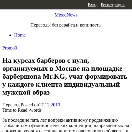
Skip to content
Вход
|
Регистрация
MixedNews
Переводы без рерайта и копипасты
Home
Promo
0
На курсах барберов с нуля,
организуемых в Москве на площадке
барбершопа Mr.KG, учат формировать
у каждого клиента индивидуальный
мужской образ
Перевод
Posted on
17.12.2019
Time to Read:
-
words
За последние пять лет вопреки активному продвижению
глобалистами феминистических концепций, направленных на
снижение уровня пассионарности у современного общества и