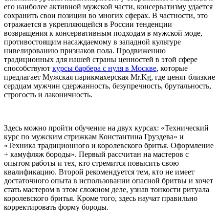
его наиболее активной мужской части, консерватизму удается
сохранить свои позиции во многих сферах. В частности, это
отражается в укрепляющейся в России тенденции
возвращения к консервативным подходам в мужской моде,
противостоящим насаждаемому в западной культуре
нивелированию признаков пола. Продвижению
традиционных для нашей страны ценностей в этой сфере
способствуют
курсы барбера с нуля в Москве
, которые
предлагает Мужская парикмахерская Mr.Kg, где ценят близкие
сердцам мужчин сдержанность, безупречность, брутальность,
строгость и лаконичность.
Здесь можно пройти обучение на двух курсах: «Технический
курс по мужским стрижкам Константина Груздева» и
«Техника традиционного и королевского бритья. Оформление
+ камуфляж бороды». Первый рассчитан на мастеров с
опытом работы и тех, кто стремится повысить свою
квалификацию. Второй рекомендуется тем, кто не имеет
достаточного опыта в использовании опасной бритвы и хочет
стать мастером в этом сложном деле, узнав тонкости ритуала
королевского бритья. Кроме того, здесь научат правильно
корректировать форму бороды.