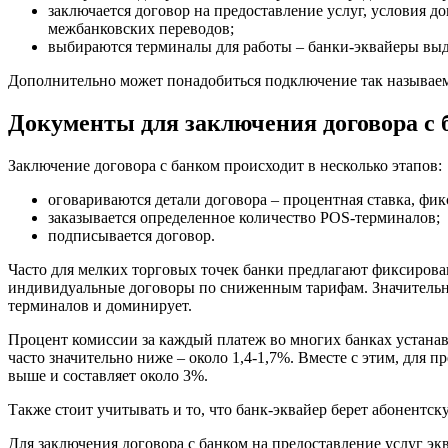
заключается договор на предоставление услуг, условия д
межбанковских переводов;
выбираются терминалы для работы – банки-эквайеры вы
Дополнительно может понадобиться подключение так называем
Документы для заключения договора с 
Заключение договора с банком происходит в несколько этапов:
оговариваются детали договора – процентная ставка, фи
заказывается определенное количество POS-терминалов;
подписывается договор.
Часто для мелких торговых точек банки предлагают фиксиров
индивидуальные договоры по сниженным тарифам. Значительно 
терминалов и доминирует.
Процент комиссии за каждый платеж во многих банках устанав
часто значительно ниже – около 1,4-1,7%. Вместе с этим, для п
выше и составляет около 3%.
Также стоит учитывать и то, что банк-эквайер берет абонентс
Для заключения договора с банком на предоставление услуг э