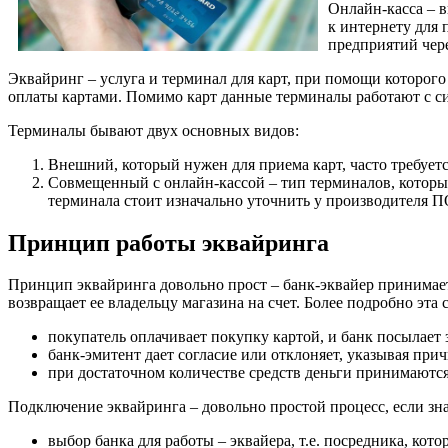
Онлайн-касса – 
к интернету для
предприятий чер
Эквайринг – услуга и терминал для карт, при помощи которого
оплаты картами. Помимо карт данные терминалы работают с с
Терминалы бывают двух основных видов:
Внешний, который нужен для приема карт, часто требует
Совмещенный с онлайн-кассой – тип терминалов, который
терминала стоит изначально уточнить у производителя П
Принцип работы эквайринга
Принцип эквайринга довольно прост – банк-эквайер принимает 
возвращает ее владельцу магазина на счет. Более подробно эта 
покупатель оплачивает покупку картой, и банк посылает
банк-эмитент дает согласие или отклоняет, указывая прич
при достаточном количестве средств деньги принимаются 
Подключение эквайринга – довольно простой процесс, если зн
выбор банка для работы – эквайера, т.е. посредника, ко