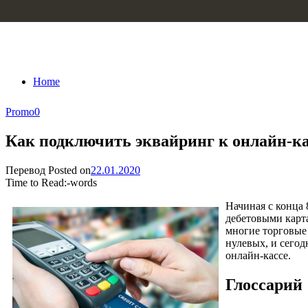
Skip to content
Home
Promo
0
Как подключить эквайринг к онлайн-кас
Перевод
Posted on
22.01.2020
Time to Read:
-
words
Начиная с конца 
дебетовыми карта
многие торговые 
нулевых, и сегод
онлайн-кассе.
Глоссарий