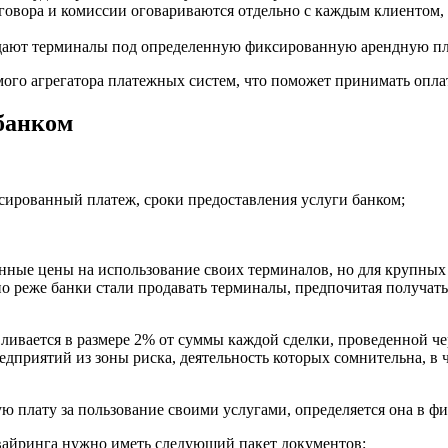
оговора и комиссии оговариваются отдельно с каждым клиентом, 
дают терминалы под определенную фиксированную арендную пл
ого агрегатора платежных систем, что поможет принимать опла
банком
ксированный платеж, сроки предоставления услуги банком;
анные цены на использование своих терминалов, но для крупны
реже банки стали продавать терминалы, предпочитая получать 
ливается в размере 2% от суммы каждой сделки, проведенной че
редприятий из зоны риска, деятельность которых сомнительна, в 
кую плату за пользование своими услугами, определяется она в 
квайринга нужно иметь следующий пакет документов: