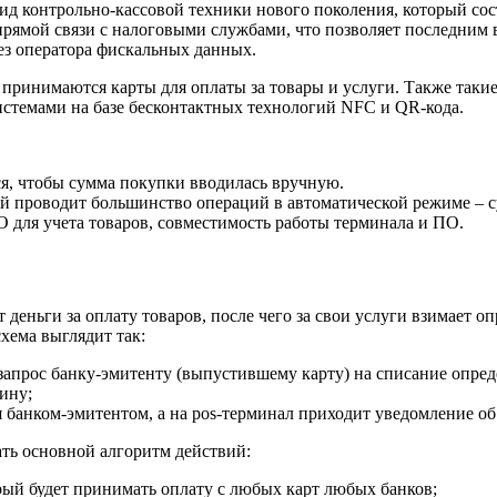
вид контрольно-кассовой техники нового поколения, который со
 прямой связи с налоговыми службами, что позволяет последним
ез оператора фискальных данных.
 принимаются карты для оплаты за товары и услуги. Также таки
истемами на базе бесконтактных технологий NFC и QR-кода.
ся, чтобы сумма покупки вводилась вручную.
 проводит большинство операций в автоматической режиме – су
О для учета товаров, совместимость работы терминала и ПО.
деньги за оплату товаров, после чего за свои услуги взимает о
схема выглядит так:
 запрос банку-эмитенту (выпустившему карту) на списание опре
ину;
банком-эмитентом, а на pos-терминал приходит уведомление об 
ать основной алгоритм действий:
торый будет принимать оплату с любых карт любых банков;