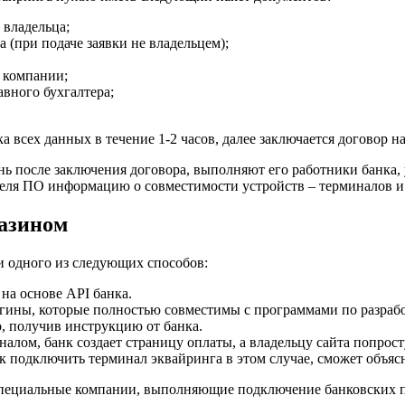
 владельца;
 (при подаче заявки не владельцем);
 компании;
авного бухгалтера;
 всех данных в течение 1-2 часов, далее заключается договор на
ень после заключения договора, выполняют его работники банка
ителя ПО информацию о совместимости устройств – терминалов 
газином
 одного из следующих способов:
на основе API банка.
ины, которые полностью совместимы с программами по разрабо
, получив инструкцию от банка.
иналом, банк создает страницу оплаты, а владельцу сайта попрос
ак подключить терминал эквайринга в этом случае, сможет объя
специальные компании, выполняющие подключение банковских п