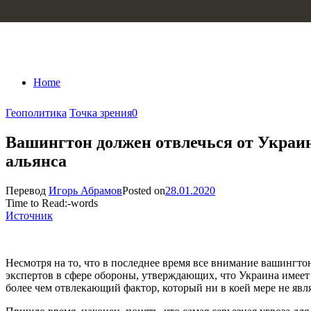
Skip to content
Home
Геополитика
Точка зрения
0
Вашингтон должен отвлечься от Украи
альянса
Перевод
Игорь Абрамов
Posted on
28.01.2020
Time to Read:
-
words
Источник
Несмотря на то, что в последнее время все внимание вашингто
экспертов в сфере обороны, утверждающих, что Украина имеет
более чем отвлекающий фактор, который ни в коей мере не явл