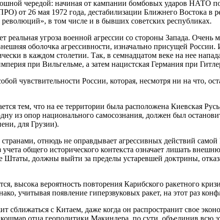
лошной чередой: начиная от кампании бомбовых ударов НАТО п
РО) от 26 мая 1972 года, дестабилизации Ближнего Востока в р
 революций», в том числе и в бывших советских республиках.
ет реальная угроза военной агрессии со стороны Запада. Очень 
внешняя оболочка агрессивности, изначально присущей России. 
ски в каждом столетии. Так, в семнадцатом веке на нее напад
империя при Вильгельме, а затем нацистская Германия при Гитле
ой чувствительности России, которая, несмотря ни на что, оста
ется тем, что на ее территории была расположена Киевская Русь
 одну из опор национального самосознания, должен был останови
ени, для Грузии).
 странами, отнюдь не оправдывает агрессивных действий самой
з учета общего исторического контекста означает лишать внеш
 Штаты, должны выйти за пределы устаревшей доктрины, отказат
тся, высока вероятность повторения Карибского ракетного кризи
днако, учитывая появление гиперзвуковых ракет, на этот раз кон
лжит сближаться с Китаем, даже когда он распространит свое эко
кошмар отца геополитики Макиндера, по сути, объединив всю э