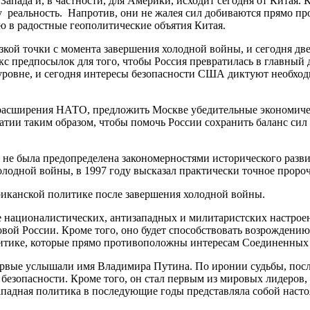
я Запада и, в частности, для Америки, исходит сегодня от Кита
у реальность. Напротив, они не жалея сил добиваются прямо про
ю в радостные геополитические объятия Китая.
кой точки с момента завершения холодной войны, и сегодня две
кс предпосылок для того, чтобы Россия превратилась в главный
уровне, и сегодня интересы безопасности США диктуют необход
асширения НАТО, предложить Москве убедительные экономически
атии таким образом, чтобы помочь России сохранить баланс сил
дь не была предопределена закономерностями исторического ра
лодной войны, в 1997 году высказал практически точное проро
канской политике после завершения холодной войны.
 националистических, антизападных и милитаристских настроени
овой России. Кроме того, оно будет способствовать возрожден
итике, которые прямо противоположны интересам Соединенных 
впервые услышали имя Владимира Путина. По иронии судьбы, посл
безопасности. Кроме того, он стал первым из мировых лидеро
 западная политика в последующие годы представляла собой нас