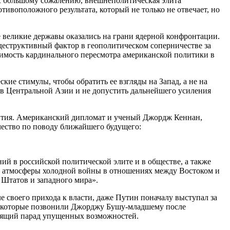
я. К большому сожалению, внешнеполитическая элита
тивоположного результата, который не только не отвечает, но
 великие державы оказались на грани ядерной конфронтации.
 деструктивный фактор в геополитическом соперничестве за
имость кардинального пересмотра американской политики в
е стимулы, чтобы обратить ее взгляды на Запад, а не на
 в Центральной Азии и не допустить дальнейшего усиления
звития. Американский дипломат и ученый Джордж Кеннан,
чество по поводу ближайшего будущего:
й в российской политической элите и в обществе, а также
ию атмосферы холодной войны в отношениях между Востоком и
Штатов и западного мира».
е своего прихода к власти, даже Путин поначалу выступал за
в, которые позвонили Джорджу Бушу-младшему после
тоящий парад упущенных возможностей.