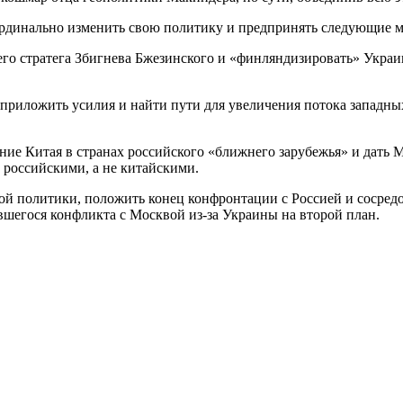
ардинально изменить свою политику и предпринять следующие 
о стратега Збигнева Бжезинского и «финляндизировать» Украин
приложить усилия и найти пути для увеличения потока западных
е Китая в странах российского «ближнего зарубежья» и дать М
 российскими, а не китайскими.
ьной политики, положить конец конфронтации с Россией и сосре
шегося конфликта с Москвой из-за Украины на второй план.