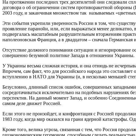
На протяжении последних трех десятилетий они следовали сп
договора о об ограничении систем противоракетной обороны (П
2003 году, и заканчивая множеством так называемых «цветных
Эти события укрепили уверенность России в том, что существу
проявление паранойи, или, если выражаться менее деликатно, 
подвергалась масштабным разрушительным вторжениям практиче
наполеоновская Франция, а в двадцатом – сначала Германская 
Отсутствие должного понимания ситуации и игнорирование особ
совершенно безумной политике Запада в отношении Украины.
У Украины весьма сложная история, и она отнюдь не исчерпыва
Впрочем, сам факт, что для российского народа это составляет
вступлению в НАТО для Украины (и, в несколько меньшей степ
Безусловно, длинный список ошибок, совершенных западными
сосредотачиваться исключительно на подобных нарушениях бе
перспектив. На данный момент Запад, и особенно Соединенные
самом деле движет Россией.
Если этого не произойдет, и конфронтация с Россией продолжи
1983 году, когда мир оказался на грани ядерной катастрофы. О
Кроме того, велика угроза, связанная с тем, что Россия продо
геоэкономическим гегемоном, способным сделать реальностью 