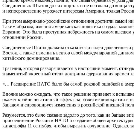
Пришло время, наконец, понять, что самая серьезная угроза дл
Соединенных Штатов до сих пор так и не осознала до конца эт
и непосредственно угрожает интересам Америки, толкая Росси
При этом американо-российские отношения достигли самой низ
Таким образом, именно американская политика создала компле
Евразию. Это была преступная небрежность на самом высшем 
отношении России.
Соединенные Штаты должны отказаться от идеи дальнейшего р
Восток, а также изменить вектор своей международной диплом
китайского доминирования.
Трагедия, которая разворачивается в настоящий момент, отню
знаменитый «крестный отец» доктрины сдерживания времен хо
«… Расширение НАТО было бы самой роковой ошибкой в амери
Вполне можно ожидать, что такое решение приведет к вспышке
окажет крайне негативный эффект на развитие демократии в н
Западом и спровоцирует изменения в российской внешней пол
Разумеется, это было сказано задолго до того, как на Западе 
присоединение России к НАТО и создание общей архитектуры 
катастрофы 11 сентября, чтобы выразить сочувствие. Однако,