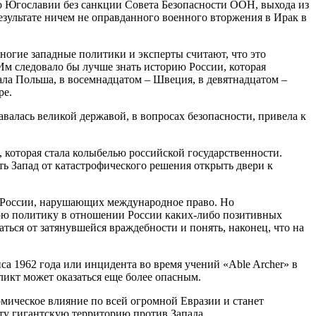
о Югославии без санкции Совета Безопасности ООН, выхода из
езультате ничем не оправданного военного вторжения в Ирак в
многие западные политики и эксперты считают, что это
Им следовало бы лучше знать историю России, которая
ала Польша, в восемнадцатом – Швеция, в девятнадцатом –
ре.
валась великой державой, в вопросах безопасности, привела к
, которая стала колыбелью российской государственности.
ть Запад от катастрофического решения открыть двери к
 России, нарушающих международное право. Но
нюю политику в отношении России каких-либо позитивных
ься от затянувшейся враждебности и понять, наконец, что на
са 1962 года или инцидента во время учений «Able Archer» в
фликт может оказаться еще более опасным.
номическое влияние по всей огромной Евразии и станет
ту гигантскую территорию против Запада.