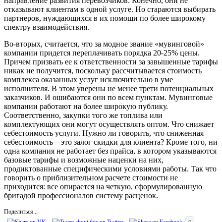
направление развития перевозчиков. Конечно, они не
отказывают клиентам в одной услуге. Но стараются выбирать
партнеров, нуждающихся в их помощи по более широкому
спектру взаимодействия.
Во-вторых, считается, что за модное звание «мувинговой»
компании придется переплачивать порядка 20-25% цены.
Причем призвать ее к ответственности за завышенные тарифы
никак не получится, поскольку рассчитывается стоимость
комплекса оказанных услуг исключительно в уме
исполнителя. В этом уверены не менее трети потенциальных
заказчиков. И ошибаются они по всем пунктам. Мувинговые
компании работают на более широкую публику.
Соответственно, закупки того же топлива или
комплектующих они могут осуществлять оптом. Что снижает
себестоимость услуги. Нужно ли говорить, что сниженная
себестоимость – это залог скидки для клиента? Кроме того, ни
одна компания не работает без прайса, в котором указываются
базовые тарифы и возможные наценки на них,
продиктованные специфическими условиями работы. Так что
говорить о приблизительном расчете стоимости не
приходится: все опирается на четкую, сформулированную
бригадой профессионалов систему расценок.
Поделиться...
0