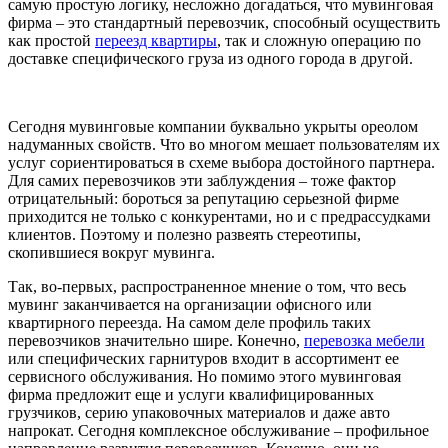
самую простую логику, несложно догадаться, что мувинговая
фирма – это стандартный перевозчик, способный осуществить
как простой
переезд квартиры
, так и сложную операцию по
доставке специфического груза из одного города в другой.
Сегодня мувинговые компании буквально укрыты ореолом
надуманных свойств. Что во многом мешает пользователям их
услуг сориентироваться в схеме выбора достойного партнера.
Для самих перевозчиков эти заблуждения – тоже фактор
отрицательный: бороться за репутацию серьезной фирме
приходится не только с конкурентами, но и с предрассудками
клиентов. Поэтому и полезно развеять стереотипы,
скопившиеся вокруг мувинга.
Так, во-первых, распространенное мнение о том, что весь
мувинг заканчивается на организации офисного или
квартирного переезда. На самом деле профиль таких
перевозчиков значительно шире. Конечно,
перевозка мебели
или специфических гарнитуров входит в ассортимент ее
сервисного обслуживания. Но помимо этого мувинговая
фирма предложит еще и услуги квалифицированных
грузчиков, серию упаковочных материалов и даже авто
напрокат. Сегодня комплексное обслуживание – профильное