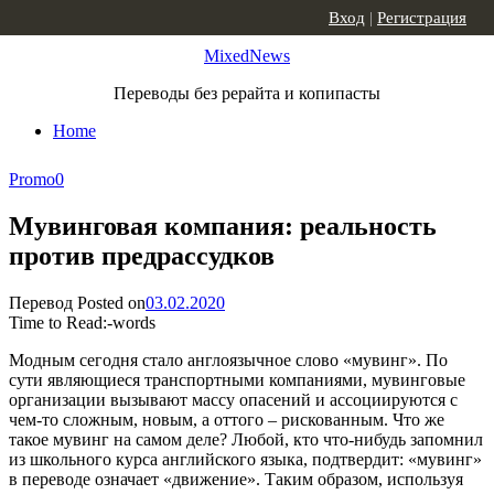
Skip to content
Вход
|
Регистрация
MixedNews
Переводы без рерайта и копипасты
Home
Promo
0
Мувинговая компания: реальность
против предрассудков
Перевод
Posted on
03.02.2020
Time to Read:
-
words
Модным сегодня стало англоязычное слово «мувинг». По
сути являющиеся транспортными компаниями, мувинговые
организации вызывают массу опасений и ассоциируются с
чем-то сложным, новым, а оттого – рискованным. Что же
такое мувинг на самом деле? Любой, кто что-нибудь запомнил
из школьного курса английского языка, подтвердит: «мувинг»
в переводе означает «движение». Таким образом, используя