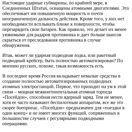
Настоящие ударные субмарины, по крайней мере, в
Соединенных Штатах, оснащены атомными двигателями. Это
обеспечивает им повышенную мощность и почти
неограниченную дальность действия. Кроме того, у них нет
необходимости всплывать ближе к поверхности, чтобы
перезарядить свои батареи. Как правило, это делает их менее
уязвимыми для радаров противника и дает больше шансов
скрыться от преследования противника в случае
обнаружения.
Итак, может ли ударная подводная лодка, или ракетный
подводный крейсер, быть полностью автоматизирован? По
мнению русских, похоже, такая возможность есть.
В последнее время Россия вкладывает немалые средства в
создание полностью автоматизированных подводных
атомных электростанций. Первое, что приходит на ум в этой
связи – мощная межконтинентальная атомная торпеда
«Посейдон», способная нести ядерный заряд. Тем не менее,
хотя ее часто называют беспилотным аппаратом, все же это
скорее боеприпас. «Посейдон» предназначен для «поездки в
один конец» и не имеет многих функций, сопряженных в
большинстве случаев с регулярными подводными
операциями.