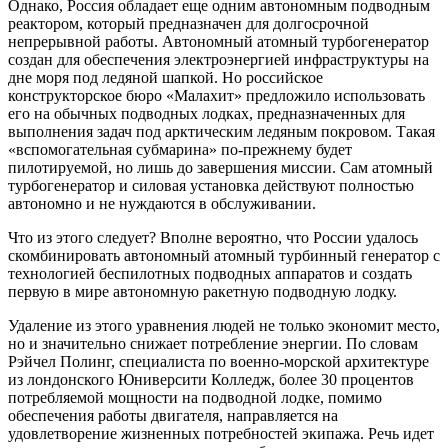
Однако, Россия обладает еще одним автономным подводным
реактором, который предназначен для долгосрочной
непрерывной работы. Автономный атомный турбогенератор
создан для обеспечения электроэнергией инфраструктуры на
дне моря под ледяной шапкой. Но российское
конструкторское бюро «Малахит» предложило использовать
его на обычных подводных лодках, предназначенных для
выполнения задач под арктическим ледяным покровом. Такая
«вспомогательная субмарина» по-прежнему будет
пилотируемой, но лишь до завершения миссии. Сам атомный
турбогенератор и силовая установка действуют полностью
автономно и не нуждаются в обслуживании.
Что из этого следует? Вполне вероятно, что России удалось
скомбинировать автономный атомный турбинный генератор с
технологией беспилотных подводных аппаратов и создать
первую в мире автономную ракетную подводную лодку.
Удаление из этого уравнения людей не только экономит место,
но и значительно снижает потребление энергии. По словам
Рэйчел Полинг, специалиста по военно-морской архитектуре
из лондонского Юниверсити Колледж, более 30 процентов
потребляемой мощности на подводной лодке, помимо
обеспечения работы двигателя, направляется на
удовлетворение жизненных потребностей экипажа. Речь идет