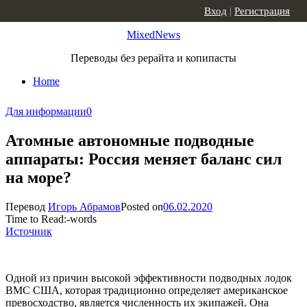
Skip to content
Вход
|
Регистрация
MixedNews
Переводы без рерайта и копипасты
Home
Для информации
0
Атомные автономные подводные
аппараты: Россия меняет баланс сил
на море?
Перевод
Игорь Абрамов
Posted on
06.02.2020
Time to Read:
-
words
Источник
Одной из причин высокой эффективности подводных лодок
ВМС США, которая традиционно определяет американское
превосходство, является численность их экипажей. Она