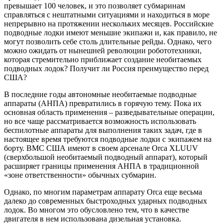
превышает 100 человек, и это позволяет субмаринам
справляться с нештатными ситуациями и находиться в море
непрерывно на протяжении нескольких месяцев. Российские
подводные лодки имеют меньшие экипажи и, как правило, не
могут позволить себе столь длительные рейды. Однако, чего
можно ожидать от нынешней революции робототехники,
которая стремительно приближает создание необитаемых
подводных лодок? Получит ли Россия преимущество перед
США?
В последние годы автономные необитаемые подводные
аппараты (АНПА) превратились в горячую тему. Пока их
основная область применения – разведывательные операции,
но все чаще рассматривается возможность использовать
беспилотные аппараты для выполнения таких задач, где в
настоящее время требуются подводные лодки с экипажем на
борту. ВМС США имеют в своем арсенале Orca XLUUV
(сверхбольшой необитаемый подводный аппарат), который
расширяет границы применения АНПА в традиционной
«зоне ответственности» обычных субмарин.
Однако, по многим параметрам аппарату Orca еще весьма
далеко до современных быстроходных ударных подводных
лодок. Во многом это обусловлено тем, что в качестве
двигателя в нем использована дизельная установка.