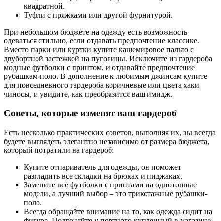
квадратной.
Туфли с пряжками или другой фурнитурой.
При небольшом бюджете на одежду есть возможность
одеваться стильно, если отдавать предпочтение классике.
Вместо парки или куртки купите кашемировое пальто с
двубортной застежкой на пуговицы. Исключите из гардероба
модные футболки с принтом, и отдавайте предпочтение
рубашкам-поло. В дополнение к любимым джинсам купите
для повседневного гардероба коричневые или цвета хаки
чиносы, и увидите, как преобразится ваш имидж.
Советы, которые изменят ваш гардероб
Есть несколько практических советов, выполняя их, вы всегда
будете выглядеть элегантно независимо от размера бюджета,
который потратили на гардероб:
Купите отпариватель для одежды, он поможет
разгладить все складки на брюках и пиджаках.
Замените все футболки с принтами на однотонные
модели, а лучший выбор – это трикотажные рубашки-
поло.
Всегда обращайте внимание на то, как одежда сидит на
фигуре. Подгоняйте у портного купленный в магазине