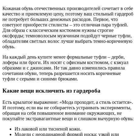
Кожаная обувь отечественных производителей сочетает в себе
качество и приемлемую цену, поэтому ваш стильный гардероб
не потребует больших денежных расходов. Первое, что
советуют приобрести стилисты – это отличная пара туфлей.
Для образа с классическим костюмом нужны строгие
оксфорды; темноволосым мужчинам подойдут черные туфли,
обладателям светлых волос лучше выбрать темно-коричневую
обувь.
На каждый день купите менее формальные туфли – дерби,
лоферы или броги. Их носят с офисным костюмом, с кэжуал
образами и с джинсами. Не так давно изменились правила
сочетания обуви, теперь разрешается носить коричневые
туфли с серыми и синими брюками.
Какие вещи исключить из гардероба
Есть крылатое выражение: «Мода проходит, а стиль остается».
И поэтому, если вы не собираетесь устраивать эксперименты,
обращая на себя повышенное внимание окружающих, не
покупайте экстравагантные вещи и слишком вычурную обувь:
Из лаковой или тисненой кожи.
Модели с неординарной формой носка: узкой или