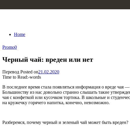
Skip to content
Home
Promo
0
Черный чай: вреден или нет
Перевод
Posted on
21.02.2020
Time to Read:
-
words
В последнее время стала появляться информация о вреде чая —
Большинству из нас довольно странно слышать такие утвержде
чая с конфеткой или кусочком тортика. В школьные и студенческ
на кружечку горячего напитка, конечно, невозможно.
Разберемся, почему черный и зеленый чай может быть вреден?