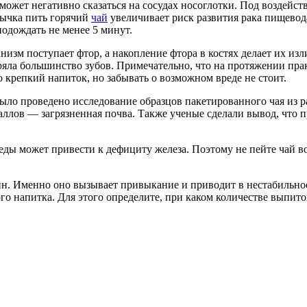
жет негативно сказаться на сосудах носоглотки. Под воздейст
вычка пить горячий
чай
увеличивает риск развития рака пищевод
подождать не менее 5 минут.
ганизм поступает фтор, а накопление фтора в костях делает их 
яла большинство зубов. Примечательно, что на протяжении прак
о крепкий напиток, но забывать о возможном вреде не стоит.
было проведено исследование образцов пакетированного чая из р
аллов — загрязненная почва. Также ученые сделали вывод, что п
еды может привести к дефициту железа. Поэтому не пейте чай в
н. Именно оно вызывает привыкание и приводит в нестабильное 
го напитка. Для этого определите, при каком количестве выпит