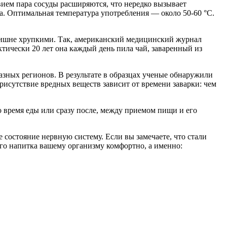
вием пара сосуды расширяются, что нередко вызывает
а. Оптимальная температура употребления — около 50-60 °С.
излишне хрупкими. Так, американский медицинский журнал
тически 20 лет она каждый день пила чай, заваренный из
азных регионов. В результате в образцах ученые обнаружили
рисутствие вредных веществ зависит от времени заварки: чем
о время еды или сразу после, между приемом пищи и его
состояние нервную систему. Если вы замечаете, что стали
ого напитка вашему организму комфортно, а именно: