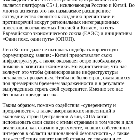
является платформа C5+1, исключающая Россию и Китай. Во
многих аспектах это так называемое расширенное
сотрудничество сводится к созданию препятствий и
противоречий вокруг региональных интеграционных
проектов, возглавляемых Россией и Китаем, то есть
Евразийского экономического союза (ЕАЭС) и инициативы
«Один пояс, один путь» (ОПОП).
Лиза Кертис даже не пыталась подобрать корректную
формулировку, заявив: «Китай предоставляет свою
инфраструктуру, а также оказывает остро необходимую
помощь в развитии экономики. Но единственное, что нас
волнует, это чтобы финансирование инфраструктуры
оставалось прозрачным. Чтобы не было стран, оказавшихся
под чрезмерным бременем задолженности и в результате
вынужденных терять свой суверенитет. Именно это нас
беспокоит прежде всего».
Таким образом, помимо содействия «суверенитету и
прозрачности», а также американских инвестиций в
экономику стран Центральной Азии, США хотят
использовать свои связи с этими странами в том числе и для
реализации, как сказано в документе, «наших собственных
интересов в области национальной безопасности», а также
для «содействия защите нашей страны, ее граждан и ее