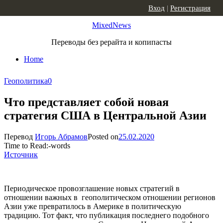
Skip to content
Вход
|
Регистрация
MixedNews
Переводы без рерайта и копипасты
Home
Геополитика
0
Что представляет собой новая
стратегия США в Центральной Азии
Перевод
Игорь Абрамов
Posted on
25.02.2020
Time to Read:
-
words
Источник
Периодическое провозглашение новых стратегий в
отношении важных в геополитическом отношении регионов
Азии уже превратилось в Америке в политическую
традицию. Тот факт, что публикация последнего подобного