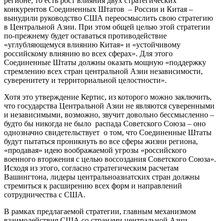
регионе, то есть рост влияния двух стратегических
конкурентов Соединенных Штатов – России и Китая –
вынудили руководство США переосмыслить свою стратегию
в Центральной Азии. При этом общей целью этой стратегии
по-прежнему будет оставаться противодействие
«углубляющемуся влиянию Китая» и «устойчивому
российскому влиянию во всех сферах». Для этого
Соединенные Штаты должны оказать мощную «поддержку
стремлению всех стран центральной Азии независимости,
суверенитету и территориальной целостности».
Хотя это утверждение Кертис, из которого можно заключить,
что государства Центральной Азии не являются суверенными
и независимыми, возможно, звучит довольно бессмысленно –
будто бы никогда не было распада Советского Союза – оно
однозначно свидетельствует о том, что Соединенные Штаты
будут пытаться проникнуть во все сферы жизни региона,
«продавая» идею воображаемой угрозы «российского
военного вторжения с целью воссоздания Советского Союза».
Исходя из этого, согласно стратегическим расчетам
Вашингтона, лидеры центральноазиатских стран должны
стремиться к расширению всех форм и направлений
сотрудничества с США.
В рамках предлагаемой стратегии, главным механизмом
взаимодействия США со странами центральной Азии