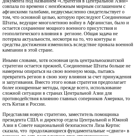
документа под названием «Стратегия в Центральной Азии»
совпала по времени с неизбежным мирным соглашением с
афганскими талибами, недвусмысленно свидетельствует о
том, что основной целью, которую преследуют Соединенные
Штаты, ведущие многолетнюю войну в Афганистан, было и
остается сохранение мощного военного присутствия и
геополитического влияния в регионе. Общая задача не
потеряла актуальности, несмотря на то, что контуры и
средства достижения изменились вследствие провала военной
кампании в этой стране.
Иными словами, хотя основная цель центральноазиатской
стратегии остается прежней, Соединенные Штаты больше не
намерены опираться на свою военную мощь, пытаясь
превратить регион в свою зону влияния за счет принуждения
и запугивания. Вместо этого новая стратегия предполагает
более изощренные методы, прежде всего, использование
сложной ситуации в странах Центральной Азии для
противодействия влиянию главных соперников Америки, то
есть Китая и России.
Представляя новую стратегию, заместитель помощника
президента США и директор отдела Центральной и Южной
Азии в Совете национальной безопасности Лиза Кертис
сказала, что продолжающиеся фундаментальные «сдвиги» в