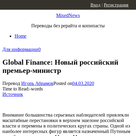
Skip to content
Вход
|
Регистрация
MixedNews
Переводы без рерайта и копипасты
Home
Для информации
0
Global Finance: Новый российский
премьер-министр
Перевод
Игорь Абрамов
Posted on
04.03.2020
Time to Read:
-
words
Источник
Внимание большинства серьезных наблюдателей привлекли
масштабные перестановки в верхнем эшелоне российской
власти и перемены в политических кругах страны. Одной из
наиболее интересных фигур является назначенный Путиным