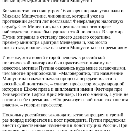
новый премьер-министр Михаил Мишустин.
Большинство россиян утром 16 января впервые услышали о
Михаиле Мишустине, чиновнике, который уже на
протяжении десяти лет возглавлял Федеральную налоговую
службу. Сам Мишустин, как предполагают некоторые
наблюдатели, также был удивлен этой новостью. Владимир
Путин отправил в отставку своего давнего соратника
премьер-министра Дмитрия Медведева и, как могло
показаться, в одночасье назначил Мишустина его преемником.
И все же, хотя новый второй человек в российской
политической олигархии был практически никому не
известен, мотивы Путина оказались куда менее загадочными,
чем многие предположили. «Маловероятно, что назначение
Мишустина означает начало процесса передачи власти в
российской политике», – считает профессор международной
истории в Школе права и дипломатии имени Флетчера при
Университете Тафтса Крис Миллер. По его мнению, Путин не
готовит себе преемника. «Он реализует свой план сохранения
власти», – говорит профессор.
Поскольку российское законодательство запрещает в третий
раз подряд избираться на пост президента, Путин предложил
внести существенные изменения в Конституцию России. При
этом его цель заключалась в том, чтобы часть важных