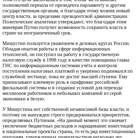
полномочий перешла от президента парламенту и другим
государственным органам, и благодаря этому возник новый
центр власти, за пределами президентской администрации.
Политические аналитики утверждают, что благодаря этим
маневрам Путин получит возможность сохранить власть в
стране на неограниченный срок.
Мишустин пользуется уважением в деловых кругах России.
Обладая опытом работы в сфере информационных
технологий, он поступил на работу в государственную
налоговую службу в 1998 году в качестве помощника главы
ГНС по информационным системам учёта и контроля
поступления налоговых платежей и уверенно поднимался по
служебной лестнице, пока не достиг высшей ступени. Ему
приписывают ключевую роль в оцифровке российской
фискальной системы и в создании условий для перехода
миллионов работников и небольших компаний из серой
экономики в белую.
У Мишустина нет собственной независимой базы власти, и
поэтому он вынужден строго придерживаться приоритетов,
определяемых Путиным. «На данный момент это означает
увеличение бюджетных расходов и наращивание инвестиций
в национальные проекты страны, то есть ряд инвестиционных
программ, утвержденных правительством несколько лет