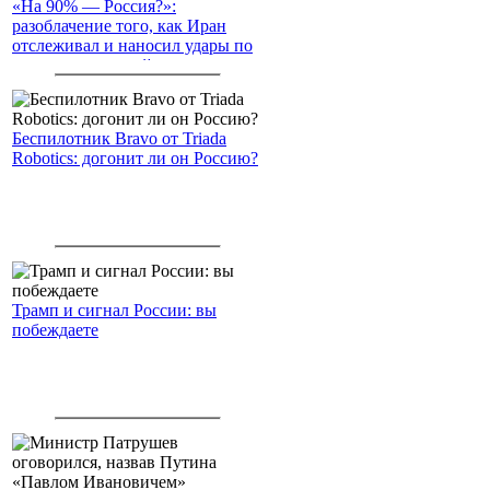
«На 90% — Россия?»:
разоблачение того, как Иран
отслеживал и наносил удары по
американским войскам
Беспилотник Bravo от Triada
Robotics: догонит ли он Россию?
Трамп и сигнал России: вы
побеждаете