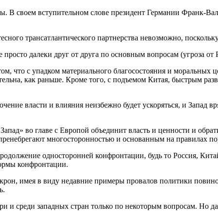
ы. В своем вступительном слове президент Германии Франк-Вал
тесного трансатлантического партнерства невозможно, поскольк
не просто далеки друг от друга по основным вопросам (угроза от
ом, что с упадком материального благосостояния и моральных ц
тельна, как раньше. Кроме того, с подъемом Китая, быстрым ра
очение власти и влияния неизбежно будет ускоряться, и Запад в
 Запад» во главе с Европой объединит власть и ценности и обрат
пренебрегают многосторонностью и основанным на правилах по
родолжение односторонней конфронтации, будь то Россия, Китай
формы конфронтации.
он, имея в виду недавние примеры провалов политики повинов
ь.
и и среди западных стран только по некоторым вопросам. Но д