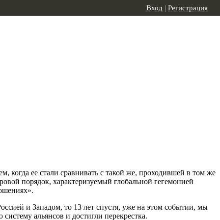
Вход
|
Регистрация
м, когда ее стали сравнивать с такой же, проходившей в том же
ировой порядок, характеризуемый глобальной гегемонией
ошениях».
сией и Западом, то 13 лет спустя, уже на этом событии, мы
 систему альянсов и достигли перекрестка.