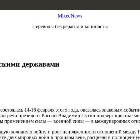
MixedNews
Переводы без рерайта и копипасты
ескими державами
стоялась 14-16 февраля этого года, оказалась знаковым событие
еской речи президент России Владимир Путин подверг критике м
ым применением силы — военной силы — в международных отн
щую холодную войну и рост напряженности отношений между Рос
тате двух мировых войн в прошлом веке, расцвели в полноценную