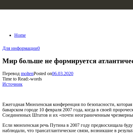
Skip to content
Home
Для информации
0
Мир больше не формируется атлантич
Перевод
molten
Posted on
06.03.2020
Time to Read:
-
words
Источник
Ежегодная Мюнхенская конференция по безопасности, которая со
баварском городе 10 февраля 2007 года, когда в своей пророч
Соединенных Штатов и их «почти неограниченным чрезмерн
Если мюнхенская речь Путина в 2007 году предвосхищала буду
наблюдали, что трансатлантические связи, возникшие в резуль