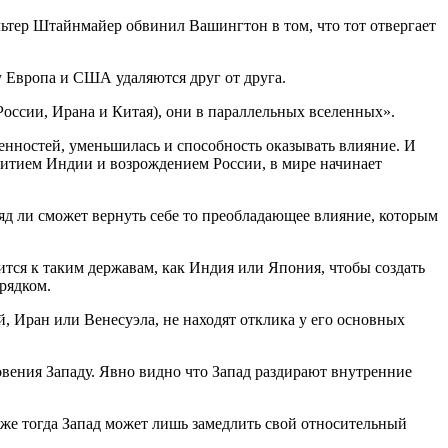
ьтер Штайнмайер обвинил Вашингтон в том, что тот отвергает
у Европа и США удаляются друг от друга.
 России, Ирана и Китая), они в параллельных вселенных».
енностей, уменьшилась и способность оказывать влияние. И
звитием Индии и возрождением России, в мире начинает
ряд ли сможет вернуть себе то преобладающее влияние, которым
ится к таким державам, как Индия или Япония, чтобы создать
рядком.
, Иран или Венесуэла, не находят отклика у его основных
ения Западу. Явно видно что Запад раздирают внутренние
аже тогда Запад может лишь замедлить свой относительный