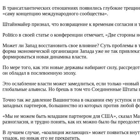
В трансатлантических отношениях появились глубокие трещин
«саму концепцию международного сообщества».
Штайнмайер признал, что возвращение к временам согласия и 
Politico в своей статье о конференции отмечает, «Две стороны 
Может ли Запад восстановить свое влияние? Суть проблемы в т
форма экономической организации Запада уже не так привлека
формироваться новая динамика власти.
По мере того, как эти новые державы набирают силу, рассредот
он обладал в послевоенную эпоху.
Это ослабление власти может замедлиться, если только «новый
глобальные альянсы. Но брешь в том что Соединенные Штаты 
Точно так же давление Вашингтона в оказании ему уступок и п
западных партнеров, большинство из которых против любой 
«Мы не можем быть младшим партнером для США», сказал Макр
разногласия, и трудно понять, как их можно было бы преодолет
В лучшем случае, «коалиция желающих» может появиться внутр
упадок, но никак его не прекратить.