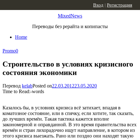
Skip to content
Вход
|
Регистрация
MixedNews
Переводы без рерайта и копипасты
Home
Promo
0
Строительство в условиях кризисного
состояния экономики
Перевод
kelab
Posted on
22.03.2012
23.05.2020
Time to Read:
-
words
Казалось бы, в условиях кризиса всё затихает, впадая в
коматозное состояние, или в спячку, если хотите, так сказать,
до лучших времён. Такая тактика кажется вполне
закономерной и оправданной. В это время правительства всех
времён и стран лихорадочно ищут направление, в котором из
этого кризиса выезжать. Рано или поздно они находят такую