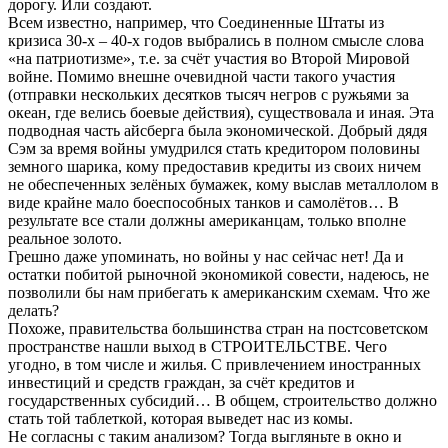
дорогу. Или создают.
Всем известно, например, что Соединенные Штаты из
кризиса 30-х – 40-х годов выбрались в полном смысле слова
«на патриотизме», т.е. за счёт участия во Второй Мировой
войне. Помимо внешне очевидной части такого участия
(отправки нескольких десятков тысяч негров с ружьями за
океан, где велись боевые действия), существовала и иная. Эта
подводная часть айсберга была экономической. Добрый дядя
Сэм за время войны умудрился стать кредитором половины
земного шарика, кому предоставив кредиты из своих ничем
не обеспеченных зелёных бумажек, кому выслав металлолом в
виде крайне мало боеспособных танков и самолётов… В
результате все стали должны американцам, только вполне
реальное золото.
Грешно даже упоминать, но войны у нас сейчас нет! Да и
остатки побитой рыночной экономикой совести, надеюсь, не
позволили бы нам прибегать к американским схемам. Что же
делать?
Похоже, правительства большинства стран на постсоветском
пространстве нашли выход в СТРОИТЕЛЬСТВЕ. Чего
угодно, в том числе и жилья. С привлечением иностранных
инвестиций и средств граждан, за счёт кредитов и
государственных субсидий… В общем, строительство должно
стать той таблеткой, которая выведет нас из комы.
Не согласны с таким анализом? Тогда выгляньте в окно и